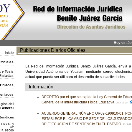
Hoy es:
Jue
Publicaciones Diarios Oficiales
Inicio
ficiales
La Red de Información Jurídica Benito Juárez García, envía a
 y Tesis
Universidad Autónoma de Yucatán, mediante correo electrónico,
Aisladas
actual que pueda ser útil para el desarrollo de sus actividades.
Enlaces
Información
 enlaces
DECRETO por el que se expide la Ley General de Educa
General de la Infraestructura Física Educativa.
2019-09-30
gina del
General
ACUERDO GENERAL NÚMERO OR09-190910-01, POR
Jurídicos
ESTABLECE EL CAMBIO DE SEDE DE LOS JUZGADO
DE EJECUCIÓN DE SENTENCIA EN EL ESTADO.
1 A x 60 y
2019-09
62
C.P. 97000