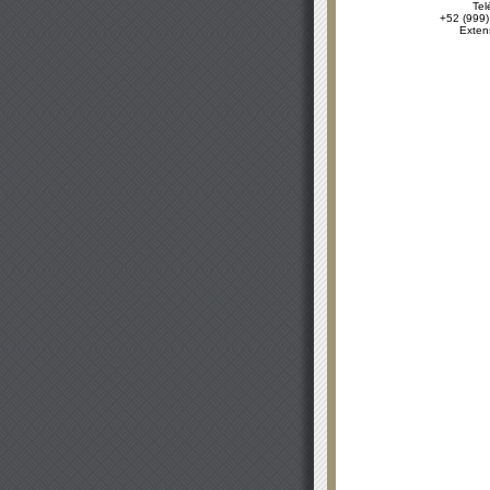
Tel
+52 (999)
Exten