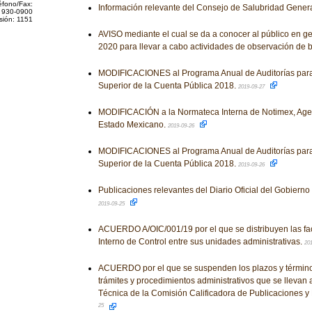
éfono/Fax:
Información relevante del Consejo de Salubridad Gener
 930-0900
sión: 1151
AVISO mediante el cual se da a conocer al público en g
2020 para llevar a cabo actividades de observación de 
MODIFICACIONES al Programa Anual de Auditorías para 
Superior de la Cuenta Pública 2018.
2019-09-27
MODIFICACIÓN a la Normateca Interna de Notimex, Agen
Estado Mexicano.
2019-09-26
MODIFICACIONES al Programa Anual de Auditorías para 
Superior de la Cuenta Pública 2018.
2019-09-26
Publicaciones relevantes del Diario Oficial del Gobiern
2019-09-25
ACUERDO A/OIC/001/19 por el que se distribuyen las fa
Interno de Control entre sus unidades administrativas.
20
ACUERDO por el que se suspenden los plazos y término
trámites y procedimientos administrativos que se llevan 
Técnica de la Comisión Calificadora de Publicaciones y 
25