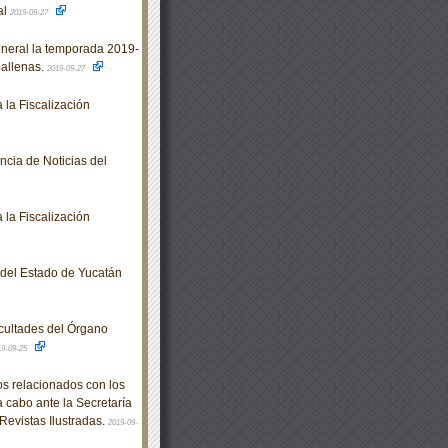
al
2019-09-27
eneral la temporada 2019-
ballenas.
2019-09-27
la Fiscalización
cia de Noticias del
la Fiscalización
o del Estado de Yucatán
cultades del Órgano
19-09-25
s relacionados con los
a cabo ante la Secretaría
Revistas Ilustradas.
2019-09-