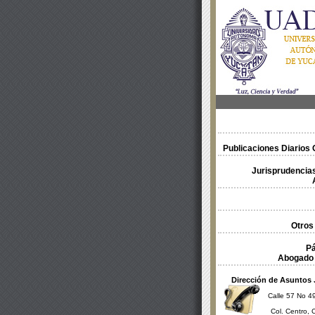
Publicaciones Diarios O
Jurisprudencias
Otros
Pá
Abogado 
Dirección de Asuntos 
Calle 57 No 49
Col. Centro, 