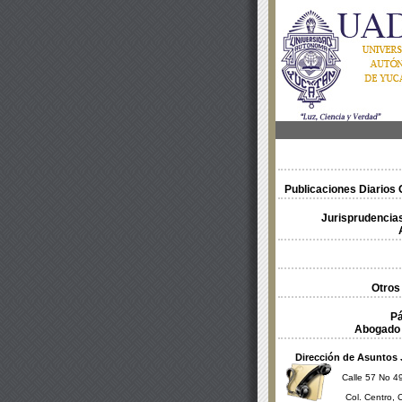
Publicaciones Diarios O
Jurisprudencias
Otros
Pá
Abogado 
Dirección de Asuntos 
Calle 57 No 49
Col. Centro, 