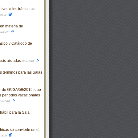
vos a los trámites del
-06-29
en materia de
16-06-29
sico y Catálogo de
esis aisladas
2016-06-24
 términos para las Salas
rdo G/JGA/59/2015, que
os periodos vacacionales
016-06-24
ábil para la Sala
ricas se convierte en el
-06-24