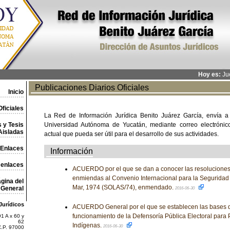
Hoy es:
Jue
Publicaciones Diarios Oficiales
Inicio
ficiales
La Red de Información Jurídica Benito Juárez García, envía a
 y Tesis
Universidad Autónoma de Yucatán, mediante correo electrónico,
Aisladas
actual que pueda ser útil para el desarrollo de sus actividades.
Enlaces
Información
 enlaces
ACUERDO por el que se dan a conocer las resoluciones
enmiendas al Convenio Internacional para la Seguridad
gina del
Mar, 1974 (SOLAS/74), enmendado.
General
2016-06-30
Jurídicos
ACUERDO General por el que se establecen las bases d
funcionamiento de la Defensoría Pública Electoral par
1 A x 60 y
62
Indígenas.
2016-06-30
C.P. 97000