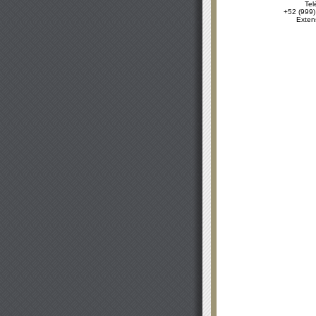
Tel
+52 (999)
Exten