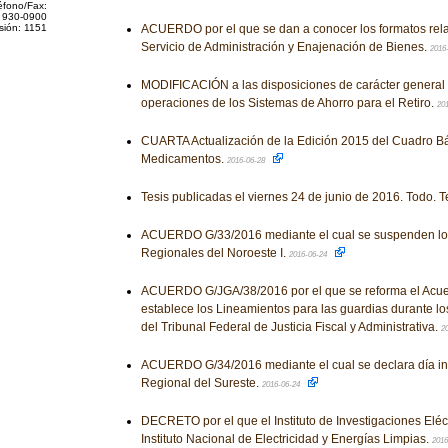
éfono/Fax:
 930-0900
sión: 1151
ACUERDO por el que se dan a conocer los formatos relati
Servicio de Administración y Enajenación de Bienes.
2016
MODIFICACIÓN a las disposiciones de carácter general 
operaciones de los Sistemas de Ahorro para el Retiro.
20
CUARTA Actualización de la Edición 2015 del Cuadro Bá
Medicamentos.
2016-06-28
Tesis publicadas el viernes 24 de junio de 2016. Todo. T
ACUERDO G/33/2016 mediante el cual se suspenden los
Regionales del Noroeste I.
2016-06-24
ACUERDO G/JGA/38/2016 por el que se reforma el Acue
establece los Lineamientos para las guardias durante l
del Tribunal Federal de Justicia Fiscal y Administrativa.
2
ACUERDO G/34/2016 mediante el cual se declara día inh
Regional del Sureste.
2016-06-24
DECRETO por el que el Instituto de Investigaciones Eléct
Instituto Nacional de Electricidad y Energías Limpias.
2016