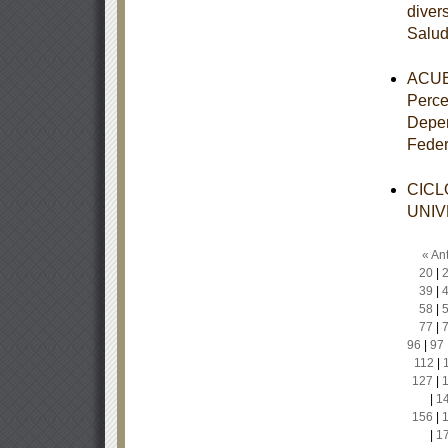
diver
Salu
ACUER
Perce
Depen
Feder
CICL
UNIV
« Ant
20
|
39
|
58
|
77
|
96
|
97
112
|
127
|
|
1
156
|
|
1