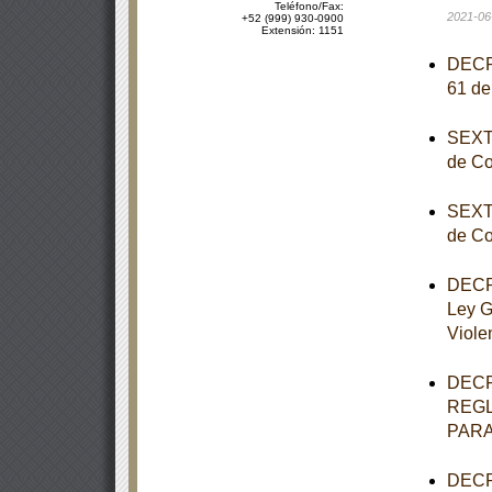
Teléfono/Fax:
2021-06
+52 (999) 930-0900
Extensión: 1151
DECRE
61 de
SEXTA
de Co
SEXTA
de Co
DECRE
Ley G
Viole
DECR
REGL
PARA
DECRE