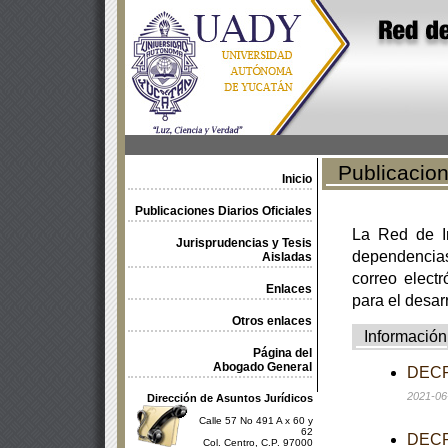
Publicacione
Inicio
Publicaciones Diarios Oficiales
La Red de In
Jurisprudencias y Tesis
dependencia
Aisladas
correo electr
Enlaces
para el desar
Otros enlaces
Información
Página del
Abogado General
DECRE
2021-06
Dirección de Asuntos Jurídicos
Calle 57 No 491 A x 60 y
62
DECRE
Col. Centro, C.P. 97000