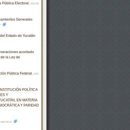
a Pública Electoral.
2022-08-
eamientos Generales
7
o del Estado de Yucatán
muneraciones acordado
 de la Ley de
ión Pública Federal.
2022-
NSTITUCIÓN POLÍTICA
NES Y
UCATÁN, EN MATERIA
MOCRÁTICA Y PARIDAD
.
2022-08-10