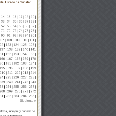
o del Estado de Yucatán
|
14
|
15
|
16
|
17
|
18
|
19
|
|
33
|
34
|
35
|
36
|
37
|
38
|
|
52
|
53
|
54
|
55
|
56
|
57
|
|
71
|
72
|
73
|
74
|
75
|
76
|
|
90
|
91
|
92
|
93
|
94
|
95
|
107
|
108
|
109
|
110
|
111
|
22
|
123
|
124
|
125
|
126
|
137
|
138
|
139
|
140
|
141
51
|
152
|
153
|
154
|
155
|
166
|
167
|
168
|
169
|
170
80
|
181
|
182
|
183
|
184
|
195
|
196
|
197
|
198
|
199
210
|
211
|
212
|
213
|
214
24
|
225
|
226
|
227
|
228
|
239
|
240
|
241
|
242
|
243
53
|
254
|
255
|
256
|
257
|
268
|
269
|
270
|
271
|
272
81
|
282
|
283
|
284
|
285
|
Siguiente »
tivos, siempre y cuando no
 de la institución.