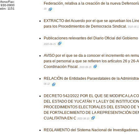
éfono/Fax:
Federación, relativa a la creación de la nueva Defensorí
 930-0900
sión: 1151
19
EXTRACTO del Acuerdo por el que se aprueban los Lin
para los Procedimientos de Democracia Sindical.
2022-08-1
Publicaciones relevantes del Diario Oficial del Gobiern
2022-08-15
AVISO por el que se da a conocer el incremento en re
para el personal a que se refieren los artículos 26 y 26-A
Coordinación Fiscal.
2022-08-15
RELACIÓN de Entidades Paraestatales de la Administrac
08-12
DECRETO 542/2022 POR EL QUE SE MODIFICA LA CO
DEL ESTADO DE YUCATÁN Y LA LEY DE INSTITUCIO
PROCEDIMIENTOS ELECTORALES DEL ESTADO DE Y
DE FORTALECIMIENTO DE LA REPRESENTACIÓN DE
CUALITATIVA EN C
2022-08-10
REGLAMENTO del Sistema Nacional de Investigadores