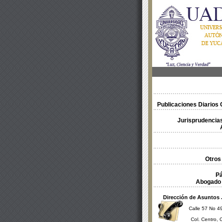
Publicaciones Diarios O
Jurisprudencias
Otros
Pá
Abogado 
Dirección de Asuntos 
Calle 57 No 49
Col. Centro, 