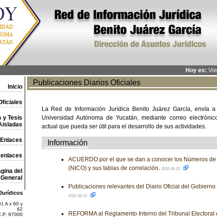
Hoy es:
Vie
Publicaciones Diarios Oficiales
Inicio
ficiales
La Red de Información Jurídica Benito Juárez García, envía a
 y Tesis
Universidad Autónoma de Yucatán, mediante correo electrónico,
Aisladas
actual que pueda ser útil para el desarrollo de sus actividades.
Enlaces
Información
 enlaces
ACUERDO por el que se dan a conocer los Números de I
(NICO) y sus tablas de correlación.
2022-08-22
gina del
General
Publicaciones relevantes del Diario Oficial del Gobiern
Jurídicos
2022-08-19
1 A x 60 y
62
REFORMA al Reglamento Interno del Tribunal Electoral d
C.P. 97000