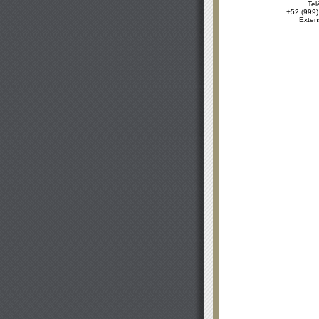
Tel
+52 (999)
Exten