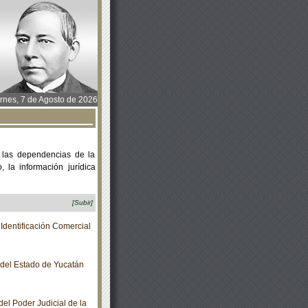
rnes, 7 de Agosto de 2026
 las dependencias de la
 la información jurídica
[Subir]
dentificación Comercial
o del Estado de Yucatán
el Poder Judicial de la