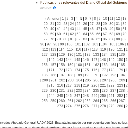
Publicaciones relevantes del Diario Oficial del Gobiern
2022-08-09
« Anterior
|
1
|
2
|
3
|
4
|
5
|
6
|
7
|
8
|
9
|
10
|
11
|
12
|
13
20
|
21
|
22
|
23
|
24
|
25
|
26
|
27
|
28
|
29
|
30
|
31
|
32
39
|
40
|
41
|
42
|
43
|
44
|
45
|
46
|
47
|
48
|
49
|
50
|
51
58
|
59
|
60
|
61
|
62
|
63
|
64
|
65
|
66
|
67
|
68
|
69
|
70
77
|
78
|
79
|
80
|
81
|
82
|
83
|
84
|
85
|
86
|
87
|
88
|
89
96
|
97
|
98
|
99
|
100
|
101
|
102
|
103
|
104
|
105
|
106
|
112
|
113
|
114
|
115
|
116
|
117
|
118
|
119
|
120
|
121
|
1
127
|
128
|
129
|
130
|
131
|
132
|
133
|
134
|
135
|
136
|
|
142
|
143
|
144
|
145
|
146
|
147
|
148
|
149
|
150
|
1
156
|
157
|
158
|
159
|
160
|
161
|
162
|
163
|
164
|
165
|
|
171
|
172
|
173
|
174
|
175
|
176
|
177
|
178
|
179
|
1
185
|
186
|
187
|
188
|
189
|
190
|
191
|
192
|
193
|
194
|
|
200
|
201
|
202
|
203
|
204
|
205
|
206
|
207
|
208
|
209
|
|
215
|
216
|
217
|
218
|
219
|
220
|
221
|
222
|
223
|
2
229
|
230
|
231
|
232
|
233
|
234
|
235
|
236
|
237
|
238
|
|
244
|
245
|
246
|
247
|
248
|
249
|
250
|
251
|
252
|
2
258
|
259
|
260
|
261
|
262
|
263
|
264
|
265
|
266
|
267
|
|
273
|
274
|
275
|
276
|
277
|
278
|
279
|
280
|
2
rvados Abogado General, UADY 2026. Esta página puede ser reproducida con fines no lucra
 la fuente completa y su dirección electrónica, de otra forma requiere permiso previo por escrito