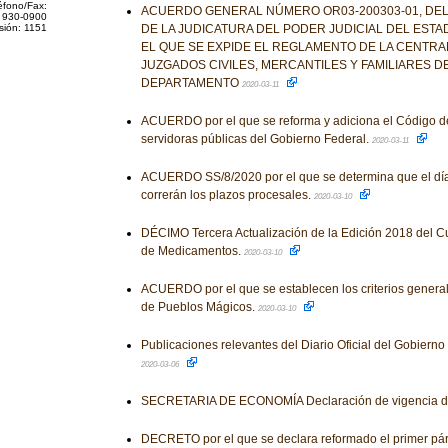
éfono/Fax:
ACUERDO GENERAL NÚMERO OR03-200303-01, DE
 930-0900
sión: 1151
DE LA JUDICATURA DEL PODER JUDICIAL DEL ESTA
EL QUE SE EXPIDE EL REGLAMENTO DE LA CENTRA
JUZGADOS CIVILES, MERCANTILES Y FAMILIARES D
DEPARTAMENTO
2020-03-11
ACUERDO por el que se reforma y adiciona el Código de
servidoras públicas del Gobierno Federal.
2020-03-11
ACUERDO SS/8/2020 por el que se determina que el día
correrán los plazos procesales.
2020-03-10
DÉCIMO Tercera Actualización de la Edición 2018 del C
de Medicamentos.
2020-03-10
ACUERDO por el que se establecen los criterios genera
de Pueblos Mágicos.
2020-03-10
Publicaciones relevantes del Diario Oficial del Gobiern
2020-03-06
SECRETARIA DE ECONOMÍA Declaración de vigencia
DECRETO por el que se declara reformado el primer párra