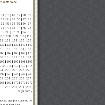
en materia de
|
14
|
15
|
16
|
17
|
18
|
19
|
|
33
|
34
|
35
|
36
|
37
|
38
|
|
52
|
53
|
54
|
55
|
56
|
57
|
|
71
|
72
|
73
|
74
|
75
|
76
|
|
90
|
91
|
92
|
93
|
94
|
95
|
107
|
108
|
109
|
110
|
111
|
22
|
123
|
124
|
125
|
126
|
137
|
138
|
139
|
140
|
141
51
|
152
|
153
|
154
|
155
|
166
|
167
|
168
|
169
|
170
80
|
181
|
182
|
183
|
184
|
195
|
196
|
197
|
198
|
199
210
|
211
|
212
|
213
|
214
24
|
225
|
226
|
227
|
228
|
239
|
240
|
241
|
242
|
243
53
|
254
|
255
|
256
|
257
|
268
|
269
|
270
|
271
|
272
81
|
282
|
283
|
284
|
285
|
Siguiente »
tivos, siempre y cuando no
 de la institución.