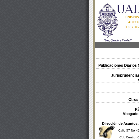
Publicaciones Diarios O
Jurisprudencias
Otros
Pá
Abogado 
Dirección de Asuntos 
Calle 57 No 49
Col. Centro, 