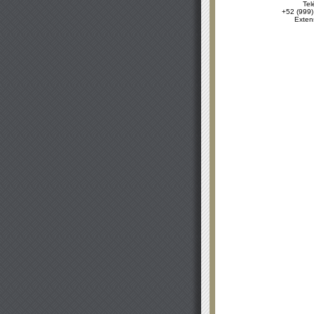
Tel
+52 (999)
Exten