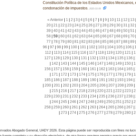
Constitución Política de los Estados Unidos Mexicanos, 
condonación de impuestos.
2020-03-06
« Anterior
|
1
|
2
|
3
|
4
|
5
|
6
|
7
|
8
|
9
|
10
|
11
|
12
|
13
20
|
21
|
22
|
23
|
24
|
25
|
26
|
27
|
28
|
29
|
30
|
31
|
32
39
|
40
|
41
|
42
|
43
|
44
|
45
|
46
|
47
|
48
|
49
|
50
|
51
58
|
59
|
60
|
61
|
62
|
63
|
64
|
65
|
66
|
67
|
68
|
69
|
70
77
|
78
|
79
|
80
|
81
|
82
|
83
|
84
|
85
|
86
|
87
|
88
|
89
96
|
97
|
98
|
99
|
100
|
101
|
102
|
103
|
104
|
105
|
106
|
112
|
113
|
114
|
115
|
116
|
117
|
118
|
119
|
120
|
121
|
1
127
|
128
|
129
|
130
|
131
|
132
|
133
|
134
|
135
|
136
|
|
142
|
143
|
144
|
145
|
146
|
147
|
148
|
149
|
150
|
1
156
|
157
|
158
|
159
|
160
|
161
|
162
|
163
|
164
|
165
|
|
171
|
172
|
173
|
174
|
175
|
176
|
177
|
178
|
179
|
1
185
|
186
|
187
|
188
|
189
|
190
|
191
|
192
|
193
|
194
|
|
200
|
201
|
202
|
203
|
204
|
205
|
206
|
207
|
208
|
209
|
|
215
|
216
|
217
|
218
|
219
|
220
|
221
|
222
|
223
|
2
229
|
230
|
231
|
232
|
233
|
234
|
235
|
236
|
237
|
238
|
|
244
|
245
|
246
|
247
|
248
|
249
|
250
|
251
|
252
|
2
258
|
259
|
260
|
261
|
262
|
263
|
264
|
265
|
266
|
267
|
|
273
|
274
|
275
|
276
|
277
|
278
|
279
|
280
|
2
rvados Abogado General, UADY 2026. Esta página puede ser reproducida con fines no lucra
 la fuente completa y su dirección electrónica, de otra forma requiere permiso previo por escrito