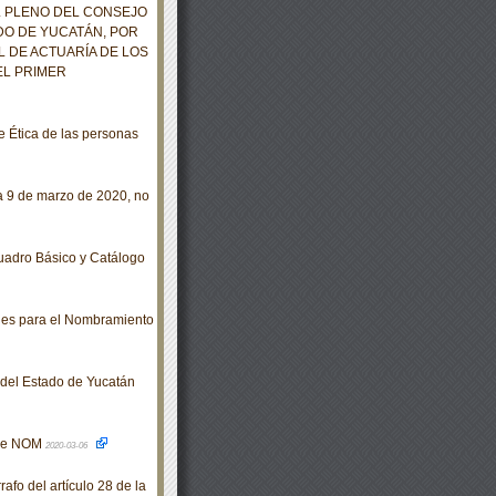
L PLENO DEL CONSEJO
DO DE YUCATÁN, POR
L DE ACTUARÍA DE LOS
EL PRIMER
 Ética de las personas
 9 de marzo de 2020, no
uadro Básico y Catálogo
les para el Nombramiento
o del Estado de Yucatán
 de NOM
2020-03-06
fo del artículo 28 de la