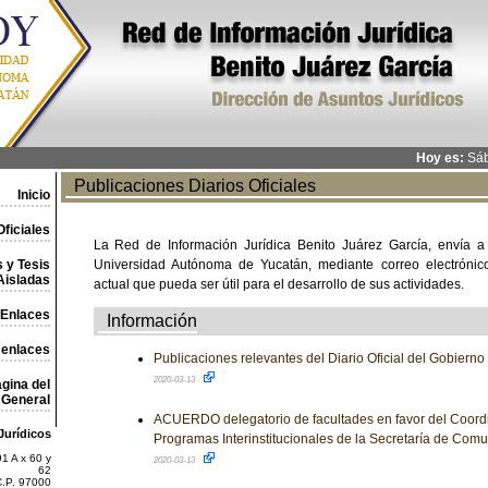
Hoy es:
Sáb
Publicaciones Diarios Oficiales
Inicio
ficiales
La Red de Información Jurídica Benito Juárez García, envía a
 y Tesis
Universidad Autónoma de Yucatán, mediante correo electrónico,
Aisladas
actual que pueda ser útil para el desarrollo de sus actividades.
Enlaces
Información
 enlaces
Publicaciones relevantes del Diario Oficial del Gobiern
2020-03-13
gina del
General
ACUERDO delegatorio de facultades en favor del Coord
Jurídicos
Programas Interinstitucionales de la Secretaría de Comu
1 A x 60 y
2020-03-13
62
C.P. 97000