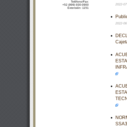
Teléfono/Fax:
2022-07
+52 (999) 930-0900
Extensión: 1151
Publi
2022-06
DECLA
Cajet
ACUE
ESTA
INFR
ACUE
ESTA
TECN
NORM
SSA3-