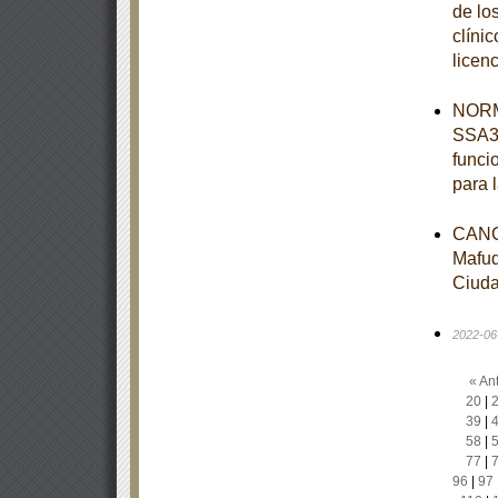
de lo
clínic
licen
NORM
SSA3-
funci
para 
CANC
Mafud
Ciuda
2022-06
« Ant
20
|
39
|
58
|
77
|
96
|
97