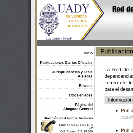
Publicacione
Inicio
Publicaciones Diarios Oficiales
La Red de In
Jurisprudencias y Tesis
dependencia
Aisladas
correo electr
Enlaces
para el desar
Otros enlaces
Información
Página del
Abogado General
Publi
2022-07
Dirección de Asuntos Jurídicos
Calle 57 No 491 A x 60 y
62
Publi
Col. Centro, C.P. 97000