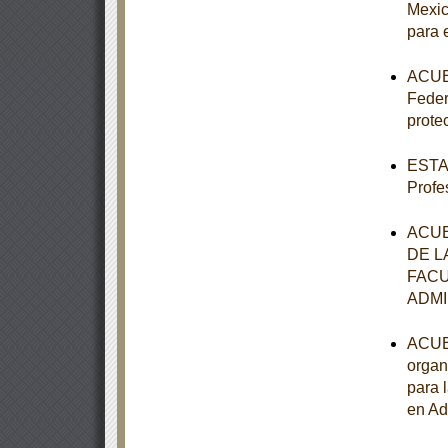
Mexic
para 
ACUER
Feder
prote
ESTAT
Profe
ACUE
DE L
FACU
ADMI
ACUER
organ
para 
en Ad