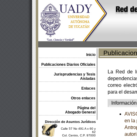
Publicacione
Inicio
Publicaciones Diarios Oficiales
La Red de In
Jurisprudencias y Tesis
dependencia
Aisladas
correo electr
Enlaces
para el desar
Otros enlaces
Información
Página del
Abogado General
AVISO
en la
Dirección de Asuntos Jurídicos
Antro
Calle 57 No 491 A x 60 y
62
autor
Col. Centro, C.P. 97000