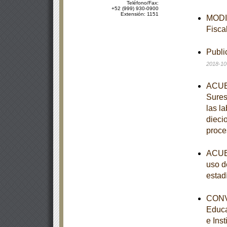
Teléfono/Fax:
+52 (999) 930-0900
Extensión: 1151
MODIF
Fisca
Publi
2018-10
ACUER
Sures
las l
dieci
proce
ACUER
uso d
estad
CONVE
Educa
e Ins