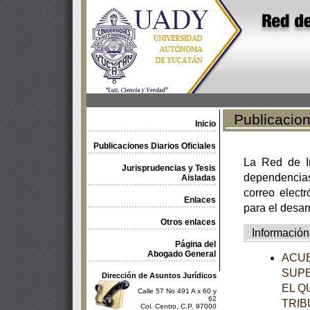
Publicacione
Inicio
Publicaciones Diarios Oficiales
La Red de In
Jurisprudencias y Tesis
dependencia
Aisladas
correo electr
Enlaces
para el desar
Otros enlaces
Información
Página del
Abogado General
ACUE
SUPE
Dirección de Asuntos Jurídicos
EL Q
Calle 57 No 491 A x 60 y
62
TRIB
Col. Centro, C.P. 97000