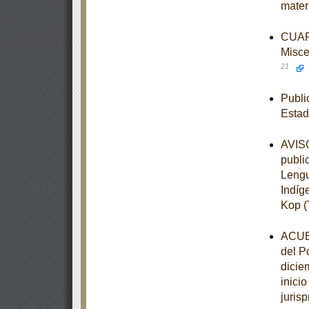
mater
CUART
Misce
21
Publi
Estad
AVISO
publi
Lengu
Indíg
Kop (
ACUER
del P
dicie
inici
juris