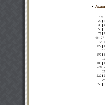
Acuer
« Ant
20
|
39
|
58
|
77
|
96
|
97
112
|
127
|
|
1
156
|
|
1
185
|
|
200
|
|
2
229
|
|
2
258
|