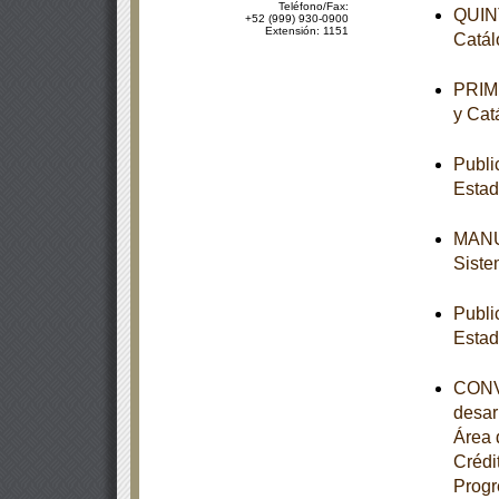
Teléfono/Fax:
QUINT
+52 (999) 930-0900
Extensión: 1151
Catál
PRIME
y Cat
Publi
Estad
MANUA
Siste
Publi
Estad
CONVE
desar
Área 
Crédi
Progr