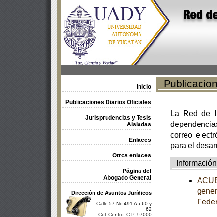
Publicacione
Inicio
Publicaciones Diarios Oficiales
La Red de In
Jurisprudencias y Tesis
dependencia
Aisladas
correo electr
Enlaces
para el desar
Otros enlaces
Información
Página del
Abogado General
ACUER
gener
Dirección de Asuntos Jurídicos
Feder
Calle 57 No 491 A x 60 y
62
Col. Centro, C.P. 97000