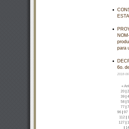
CONS
ESTA
PROYE
NOM-0
produ
para 
DECRE
6o. d
2018-06
« Ant
20
|
39
|
58
|
77
|
96
|
97
112
|
127
|
|
1