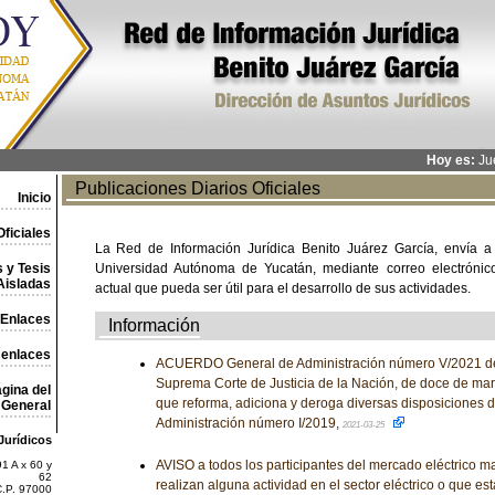
Hoy es:
Jue
Publicaciones Diarios Oficiales
Inicio
ficiales
La Red de Información Jurídica Benito Juárez García, envía a
 y Tesis
Universidad Autónoma de Yucatán, mediante correo electrónico,
Aisladas
actual que pueda ser útil para el desarrollo de sus actividades.
Enlaces
Información
 enlaces
ACUERDO General de Administración número V/2021 del
Suprema Corte de Justicia de la Nación, de doce de marz
gina del
que reforma, adiciona y deroga diversas disposiciones 
General
Administración número I/2019,
2021-03-25
Jurídicos
AVISO a todos los participantes del mercado eléctrico ma
1 A x 60 y
62
realizan alguna actividad en el sector eléctrico o que es
C.P. 97000