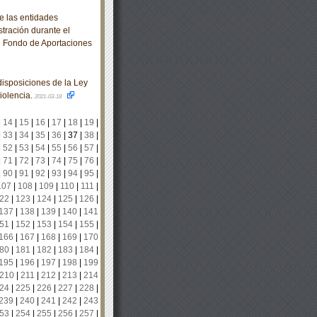
e las entidades
stración durante el
al Fondo de Aportaciones
isposiciones de la Ley
iolencia.
2021-03-18
|
14
|
15
|
16
|
17
|
18
|
19
|
|
33
|
34
|
35
|
36
|
37
|
38
|
|
52
|
53
|
54
|
55
|
56
|
57
|
|
71
|
72
|
73
|
74
|
75
|
76
|
|
90
|
91
|
92
|
93
|
94
|
95
|
107
|
108
|
109
|
110
|
111
|
22
|
123
|
124
|
125
|
126
|
137
|
138
|
139
|
140
|
141
51
|
152
|
153
|
154
|
155
|
166
|
167
|
168
|
169
|
170
80
|
181
|
182
|
183
|
184
|
195
|
196
|
197
|
198
|
199
210
|
211
|
212
|
213
|
214
24
|
225
|
226
|
227
|
228
|
239
|
240
|
241
|
242
|
243
53
|
254
|
255
|
256
|
257
|