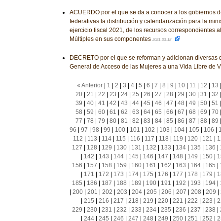
ACUERDO por el que se da a conocer a los gobiernos d
federativas la distribución y calendarización para la mini
ejercicio fiscal 2021, de los recursos correspondientes 
Múltiples en sus componentes
2021-03-18
DECRETO por el que se reforman y adicionan diversas d
General de Acceso de las Mujeres a una Vida Libre de V
« Anterior
|
1
|
2
|
3
|
4
|
5
|
6
|
7
|
8
|
9
|
10
|
11
|
12
|
13
20
|
21
|
22
|
23
|
24
|
25
|
26
|
27
|
28
|
29
|
30
|
31
|
32
39
|
40
|
41
|
42
|
43
|
44
|
45
|
46
|
47
|
48
|
49
|
50
|
51
58
|
59
|
60
|
61
|
62
|
63
|
64
|
65
|
66
|
67
|
68
|
69
|
70
77
|
78
|
79
|
80
|
81
|
82
|
83
|
84
|
85
|
86
|
87
|
88
|
89
96
|
97
|
98
|
99
|
100
|
101
|
102
|
103
|
104
|
105
|
106
|
112
|
113
|
114
|
115
|
116
|
117
|
118
|
119
|
120
|
121
|
1
127
|
128
|
129
|
130
|
131
|
132
|
133
|
134
|
135
|
136
|
|
142
|
143
|
144
|
145
|
146
|
147
|
148
|
149
|
150
|
1
156
|
157
|
158
|
159
|
160
|
161
|
162
|
163
|
164
|
165
|
|
171
|
172
|
173
|
174
|
175
|
176
|
177
|
178
|
179
|
1
185
|
186
|
187
|
188
|
189
|
190
|
191
|
192
|
193
|
194
|
|
200
|
201
|
202
|
203
|
204
|
205
|
206
|
207
|
208
|
209
|
|
215
|
216
|
217
|
218
|
219
|
220
|
221
|
222
|
223
|
2
229
|
230
|
231
|
232
|
233
|
234
|
235
|
236
|
237
|
238
|
|
244
|
245
|
246
|
247
|
248
|
249
|
250
|
251
|
252
|
2