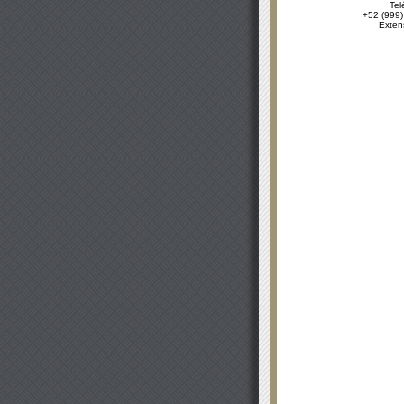
Tel
+52 (999)
Exten