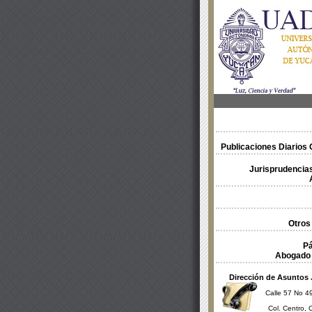
Publicaciones Diarios O
Jurisprudencias
Otros
Pá
Abogado 
Dirección de Asuntos 
Calle 57 No 49
Col. Centro, 