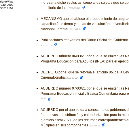
éfono/Fax:
ingresar a dicho sector, así como a los sujetos que se u
 930-0900
transitorio de la L
sión: 1151
2021-03-24
MECANISMO que establece el procedimiento de asigna
capacitación externa y becas de vinculación universitari
Nacional Forestal.
2021-03-24
Publicaciones relevantes del Diario Oficial del Gobiern
2021-03-23
ACUERDO número 06/03/21 por el que se emiten las Re
Programa Educación para Adultos (INEA) para el ejercici
DECRETO por el que se reforma el artículo 8o. de la Ley
Cinematografía.
2021-03-22
ACUERDO número 07/03/21 por el que se emiten las Re
Programa Educación Inicial y Básica Comunitaria para el 
03-22
ACUERDO por el que se da a conocer a los gobiernos d
federativas la distribución y calendarización para la mini
ejercicio fiscal 2021, de los recursos correspondientes 
Múltiples en sus componentes
2021-03-18