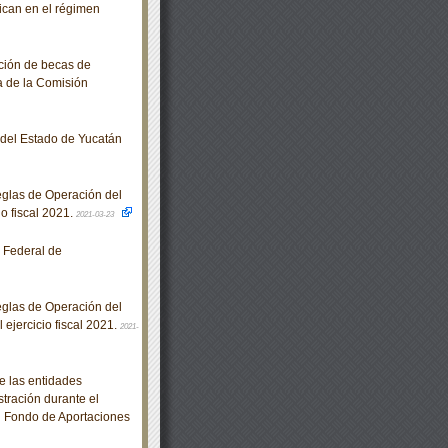
bican en el régimen
ción de becas de
a de la Comisión
o del Estado de Yucatán
glas de Operación del
o fiscal 2021.
2021-03-23
 Federal de
glas de Operación del
ejercicio fiscal 2021.
2021-
e las entidades
stración durante el
al Fondo de Aportaciones