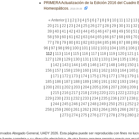
PRIMERA Actualización de la Edición 2016 del Cuadro
Homeopáticos.
2018-09-06
« Anterior
|
1
|
2
|
3
|
4
|
5
|
6
|
7
|
8
|
9
|
10
|
11
|
12
|
13
20
|
21
|
22
|
23
|
24
|
25
|
26
|
27
|
28
|
29
|
30
|
31
|
32
39
|
40
|
41
|
42
|
43
|
44
|
45
|
46
|
47
|
48
|
49
|
50
|
51
58
|
59
|
60
|
61
|
62
|
63
|
64
|
65
|
66
|
67
|
68
|
69
|
70
77
|
78
|
79
|
80
|
81
|
82
|
83
|
84
|
85
|
86
|
87
|
88
|
89
96
|
97
|
98
|
99
|
100
|
101
|
102
|
103
|
104
|
105
|
106
|
112
|
113
|
114
|
115
|
116
|
117
|
118
|
119
|
120
|
121
|
1
127
|
128
|
129
|
130
|
131
|
132
|
133
|
134
|
135
|
136
|
|
142
|
143
|
144
|
145
|
146
|
147
|
148
|
149
|
150
|
1
156
|
157
|
158
|
159
|
160
|
161
|
162
|
163
|
164
|
165
|
|
171
|
172
|
173
|
174
|
175
|
176
|
177
|
178
|
179
|
1
185
|
186
|
187
|
188
|
189
|
190
|
191
|
192
|
193
|
194
|
|
200
|
201
|
202
|
203
|
204
|
205
|
206
|
207
|
208
|
209
|
|
215
|
216
|
217
|
218
|
219
|
220
|
221
|
222
|
223
|
2
229
|
230
|
231
|
232
|
233
|
234
|
235
|
236
|
237
|
238
|
|
244
|
245
|
246
|
247
|
248
|
249
|
250
|
251
|
252
|
2
258
|
259
|
260
|
261
|
262
|
263
|
264
|
265
|
266
|
267
|
|
273
|
274
|
275
|
276
|
277
|
278
|
279
|
280
|
2
rvados Abogado General, UADY 2026. Esta página puede ser reproducida con fines no lucra
 la fuente completa y su dirección electrónica, de otra forma requiere permiso previo por escrito