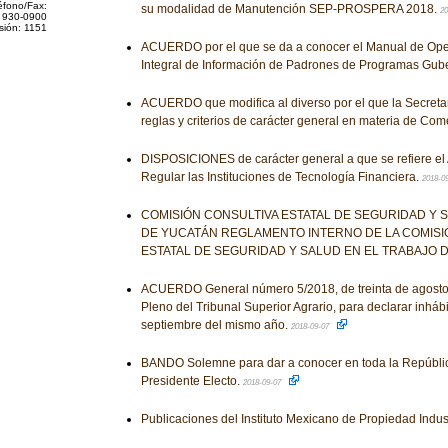
éfono/Fax:
su modalidad de Manutención SEP-PROSPERA 2018.
20
 930-0900
sión: 1151
ACUERDO por el que se da a conocer el Manual de Ope
Integral de Información de Padrones de Programas Gu
ACUERDO que modifica al diverso por el que la Secreta
reglas y criterios de carácter general en materia de Come
DISPOSICIONES de carácter general a que se refiere el A
Regular las Instituciones de Tecnología Financiera.
2018-0
COMISIÓN CONSULTIVA ESTATAL DE SEGURIDAD Y 
DE YUCATÁN REGLAMENTO INTERNO DE LA COMISI
ESTATAL DE SEGURIDAD Y SALUD EN EL TRABAJO 
ACUERDO General número 5/2018, de treinta de agosto d
Pleno del Tribunal Superior Agrario, para declarar inhábi
septiembre del mismo año.
2018-09-07
BANDO Solemne para dar a conocer en toda la Repúblic
Presidente Electo.
2018-09-07
Publicaciones del Instituto Mexicano de Propiedad Indus