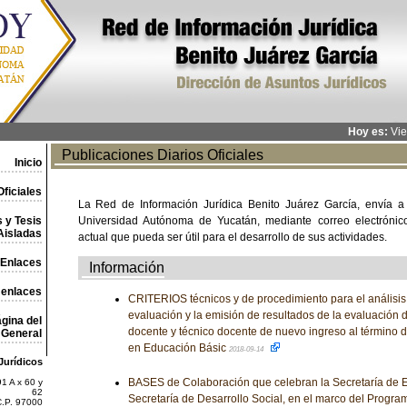
Hoy es:
Vie
Publicaciones Diarios Oficiales
Inicio
ficiales
La Red de Información Jurídica Benito Juárez García, envía a
 y Tesis
Universidad Autónoma de Yucatán, mediante correo electrónico,
Aisladas
actual que pueda ser útil para el desarrollo de sus actividades.
Enlaces
Información
 enlaces
CRITERIOS técnicos y de procedimiento para el análisis
evaluación y la emisión de resultados de la evaluación 
gina del
docente y técnico docente de nuevo ingreso al término d
General
en Educación Básic
2018-09-14
Jurídicos
BASES de Colaboración que celebran la Secretaría de E
1 A x 60 y
62
Secretaría de Desarrollo Social, en el marco del Progr
C.P. 97000