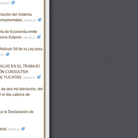
18-09-13
ración del Sistema
bernamentales.
2018-09-13
ría de Economía emite
rcio Exterior.
2018-09-12
rtículo 58 de la Ley para
9-10
SALUD EN EL TRABAJO
ÓN CONSULTIVA
DE YUCATÁN.
2018-09-07
e dos mil dieciocho, del
l el día catorce de
a la Declaración de
trial
2018-09-06