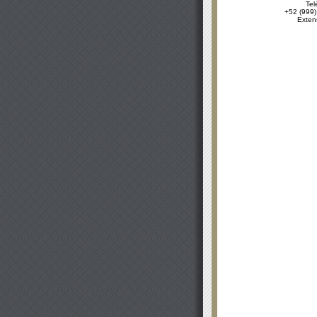
Tel
+52 (999)
Exten