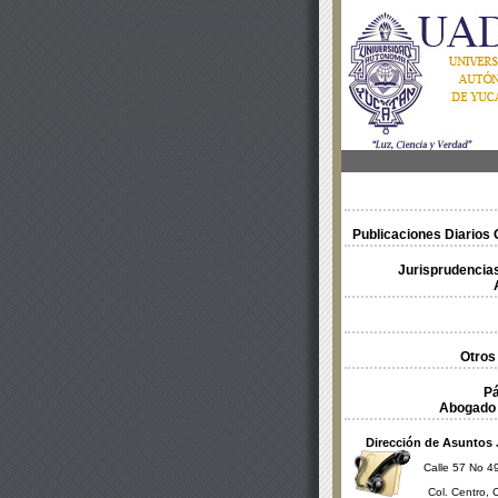
Publicaciones Diarios O
Jurisprudencias
Otros
Pá
Abogado 
Dirección de Asuntos 
Calle 57 No 49
Col. Centro, 