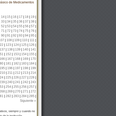
 Básico de Medicamentos
|
14
|
15
|
16
|
17
|
18
|
19
|
|
33
|
34
|
35
|
36
|
37
|
38
|
|
52
|
53
|
54
|
55
|
56
|
57
|
|
71
|
72
|
73
|
74
|
75
|
76
|
|
90
|
91
|
92
|
93
|
94
|
95
|
107
|
108
|
109
|
110
|
111
|
22
|
123
|
124
|
125
|
126
|
137
|
138
|
139
|
140
|
141
51
|
152
|
153
|
154
|
155
|
166
|
167
|
168
|
169
|
170
80
|
181
|
182
|
183
|
184
|
195
|
196
|
197
|
198
|
199
210
|
211
|
212
|
213
|
214
24
|
225
|
226
|
227
|
228
|
239
|
240
|
241
|
242
|
243
53
|
254
|
255
|
256
|
257
|
268
|
269
|
270
|
271
|
272
81
|
282
|
283
|
284
|
285
|
Siguiente »
tivos, siempre y cuando no
 de la institución.