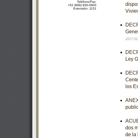
Teléfono/Fax:
dispo
+52 (999) 930-0900
Extensión: 1151
Vivie
DECRE
Gener
2017-01
DECRE
Ley G
DECRE
Cente
los E
ANEXO
publi
ACUER
dos m
de la