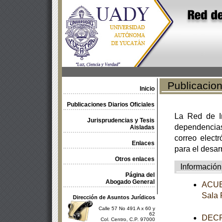
Publicacione
Inicio
Publicaciones Diarios Oficiales
La Red de In
Jurisprudencias y Tesis
dependencia
Aisladas
correo electr
Enlaces
para el desar
Otros enlaces
Información
Página del
Abogado General
ACUER
Sala 
Dirección de Asuntos Jurídicos
Calle 57 No 491 A x 60 y
62
DECRE
Col. Centro, C.P. 97000