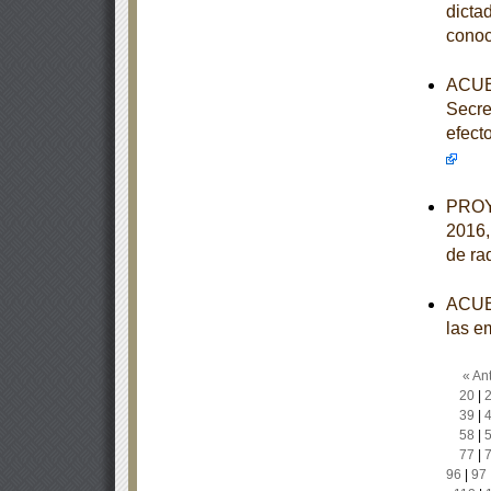
dicta
conoc
ACUER
Secre
efect
PROY
2016,
de ra
ACUER
las e
« Ant
20
|
39
|
58
|
77
|
96
|
97