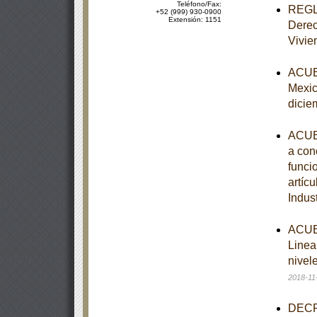
Teléfono/Fax:
REGLA
+52 (999) 930-0900
Extensión: 1151
Derec
Vivie
ACUER
Mexic
dicie
ACUER
a cono
funcio
artíc
Indus
ACUER
Linea
nivel
2018-11
DECRE