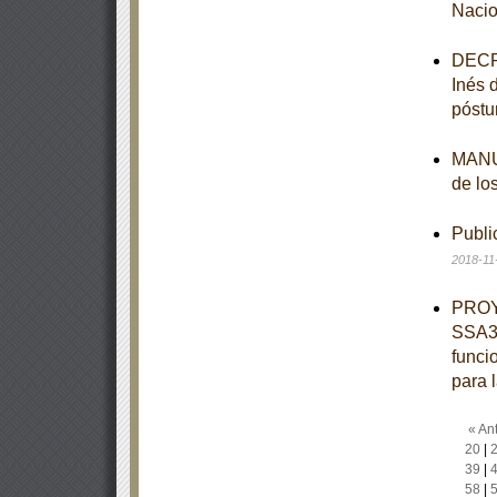
Nacio
DECRE
Inés 
póstu
MANUA
de lo
Publi
2018-11
PROY
SSA3-
funci
para 
« Ant
20
|
39
|
58
|