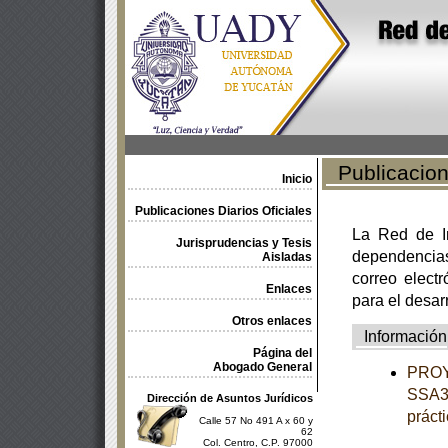
Publicacione
Inicio
Publicaciones Diarios Oficiales
La Red de In
Jurisprudencias y Tesis
dependencia
Aisladas
correo electr
Enlaces
para el desar
Otros enlaces
Información
Página del
Abogado General
PROY
SSA3-
Dirección de Asuntos Jurídicos
práct
Calle 57 No 491 A x 60 y
62
Col. Centro, C.P. 97000