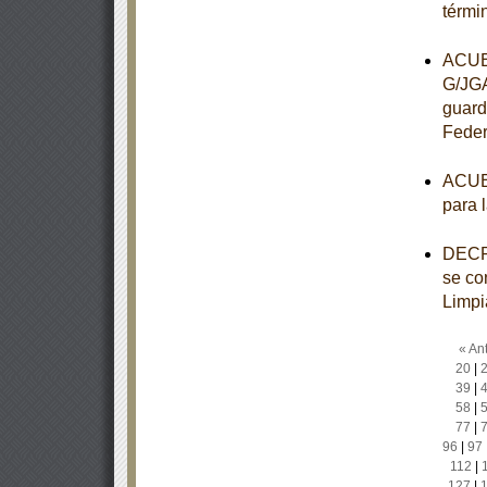
térmi
ACUER
G/JGA
guard
Feder
ACUER
para 
DECRE
se con
Limpi
« Ant
20
|
39
|
58
|
77
|
96
|
97
112
|
127
|