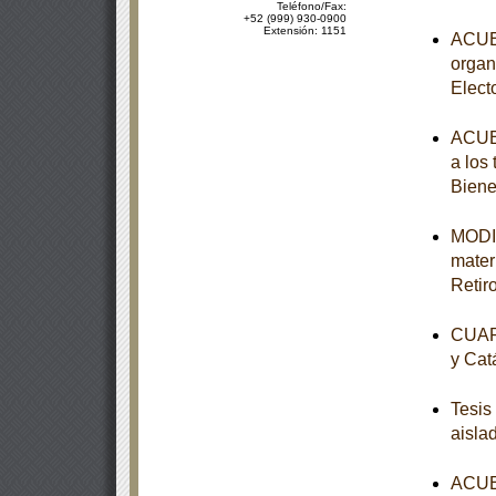
Teléfono/Fax:
+52 (999) 930-0900
Extensión: 1151
ACUER
organ
Elect
ACUER
a los
Biene
MODIF
mater
Retir
CUART
y Cat
Tesis
aisla
ACUER