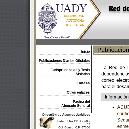
Publicacione
Inicio
Publicaciones Diarios Oficiales
La Red de In
Jurisprudencias y Tesis
dependencia
Aisladas
correo electr
Enlaces
para el desar
Otros enlaces
Información
Página del
Abogado General
ACUER
conti
Dirección de Asuntos Jurídicos
Segur
Calle 57 No 491 A x 60 y
62
enme
Col. Centro, C.P. 97000