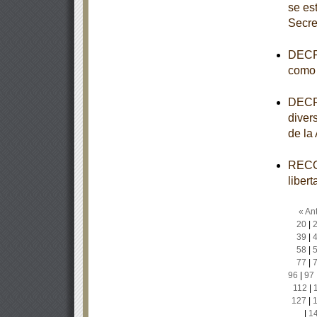
se es
Secre
DECRE
como 
DECRE
diver
de la
RECOM
liber
« Ant
20
|
39
|
58
|
77
|
96
|
97
112
|
127
|
|
1