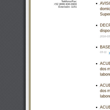
Teléfono/Fax:
AVISO
+52 (999) 930-0900
Extensión: 1151
domici
Supe
DECRE
dispo
2016-03
BASES
03-11
ACUER
dos m
labor
ACUER
dos m
labor
ACUER