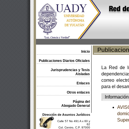
Publicacione
Inicio
Publicaciones Diarios Oficiales
La Red de In
Jurisprudencias y Tesis
dependencia
Aisladas
correo electr
Enlaces
para el desar
Otros enlaces
Información
Página del
Abogado General
AVISO
domici
Dirección de Asuntos Jurídicos
Supe
Calle 57 No 491 A x 60 y
62
Col. Centro, C.P. 97000