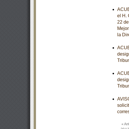
ACUE
el H.
22 de
Mejor
la Di
ACUER
desig
Tribu
ACUER
desig
Tribu
AVISO
solic
corre
« Ant