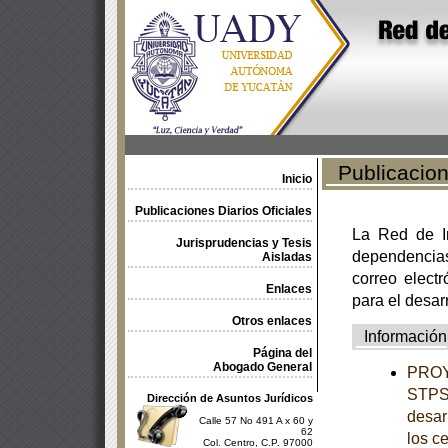
Publicacione
Inicio
Publicaciones Diarios Oficiales
La Red de In
Jurisprudencias y Tesis
dependencia
Aisladas
correo electr
Enlaces
para el desar
Otros enlaces
Información
Página del
Abogado General
PROY
STPS-
Dirección de Asuntos Jurídicos
desar
Calle 57 No 491 A x 60 y
62
los c
Col. Centro, C.P. 97000