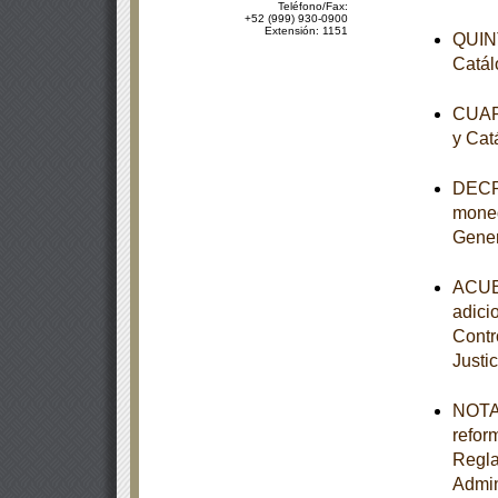
Teléfono/Fax:
+52 (999) 930-0900
Extensión: 1151
QUINT
Catál
CUART
y Cat
DECRE
moned
Gener
ACUER
adici
Contr
Justic
NOTA 
refor
Regla
Admin