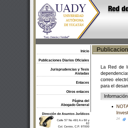
Publicacione
Inicio
Publicaciones Diarios Oficiales
La Red de In
Jurisprudencias y Tesis
dependencia
Aisladas
correo electr
Enlaces
para el desar
Otros enlaces
Información
Página del
Abogado General
NOTA 
Inves
Dirección de Asuntos Jurídicos
24
Calle 57 No 491 A x 60 y
62
Col. Centro, C.P. 97000