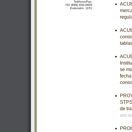
Teléfono/Fax:
ACUER
+52 (999) 930-0900
Extensión: 1151
merca
regul
ACUER
conoc
tabla
ACUER
Instit
se mo
fecha
conoc
PROY
STPS-
de tr
2021-02
PROGR