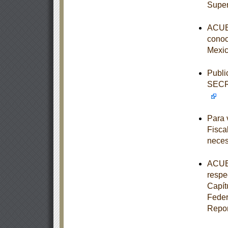
Super
ACUER
conoce
Mexic
Publi
SECR
Para 
Fisca
neces
ACUER
respe
Capít
Feder
Repor