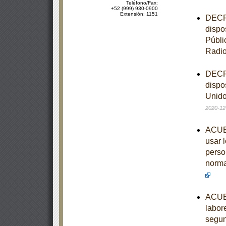
Teléfono/Fax:
+52 (999) 930-0900
Extensión: 1151
DECRE
dispo
Públi
Radi
DECRE
dispo
Unido
2020-12
ACUER
usar 
perso
norma
ACUER
labor
segun