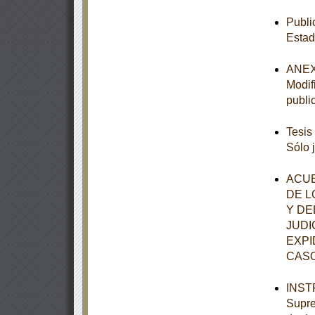
Publi
Estad
ANEXO
Modif
publi
Tesis
Sólo 
ACUE
DE L
Y DE
JUDI
EXPI
CASO
INSTR
Supre