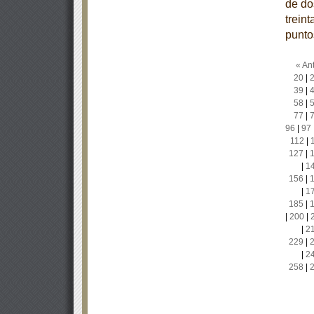
de dos
treint
punto
« Ant
20
|
39
|
58
|
77
|
96
|
97
112
|
127
|
|
1
156
|
|
1
185
|
|
200
|
|
2
229
|
|
2
258
|