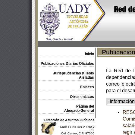
Publicacione
Inicio
Publicaciones Diarios Oficiales
La Red de In
Jurisprudencias y Tesis
dependencia
Aisladas
correo electr
Enlaces
para el desar
Otros enlaces
Información
Página del
Abogado General
RESOL
Comis
Dirección de Asuntos Jurídicos
salar
Calle 57 No 491 A x 60 y
62
regir 
Col. Centro, C.P. 97000