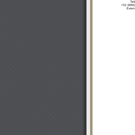
Tel
+52 (999)
Exten