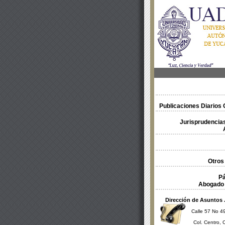
Publicaciones Diarios O
Jurisprudencias
Otros
Pá
Abogado 
Dirección de Asuntos 
Calle 57 No 49
Col. Centro, 