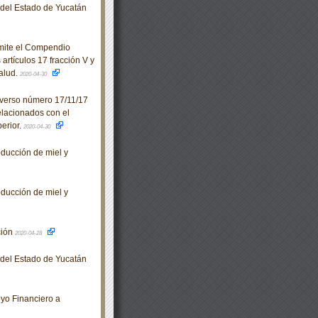
o del Estado de Yucatán
mite el Compendio
artículos 17 fracción V y
Salud.
2020-04-30
verso número 17/11/17
elacionados con el
perior.
2020-04-30
ucción de miel y
ucción de miel y
ción
2020-04-28
o del Estado de Yucatán
yo Financiero a