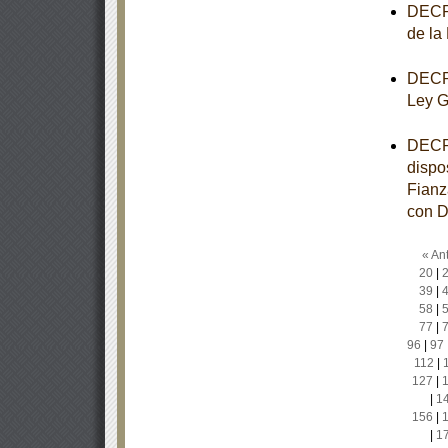
DECRE
de la
DECRE
Ley G
DECRE
dispo
Fianz
con D
« Ant
20
|
39
|
58
|
77
|
96
|
97
112
|
127
|
|
1
156
|
|
1