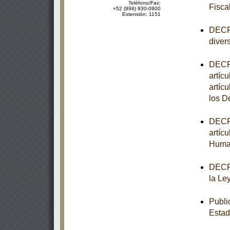
Teléfono/Fax:
Fisca
+52 (999) 930-0900
Extensión: 1151
DECRE
diver
DECRE
artícu
artíc
los 
DECRE
artíc
Huma
DECRE
la Le
Publi
Estad