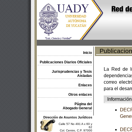
Publicacione
Inicio
Publicaciones Diarios Oficiales
La Red de In
Jurisprudencias y Tesis
dependencia
Aisladas
correo electr
Enlaces
para el desar
Otros enlaces
Información
Página del
Abogado General
DECRE
Gener
Dirección de Asuntos Jurídicos
Calle 57 No 491 A x 60 y
62
DECRE
Col. Centro, C.P. 97000