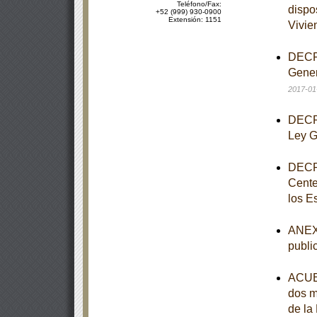
Teléfono/Fax:
dispo
+52 (999) 930-0900
Extensión: 1151
Vivie
DECRE
Gener
2017-01
DECRE
Ley G
DECRE
Cente
los E
ANEXO
publi
ACUER
dos m
de la