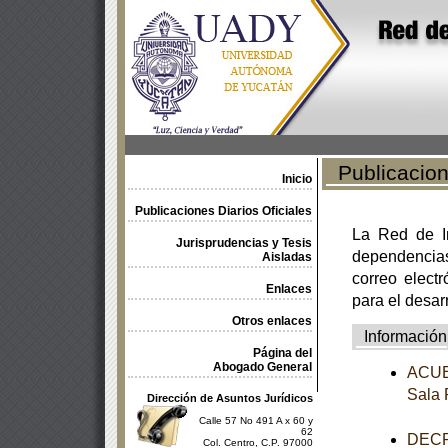
Publicacione
Inicio
Publicaciones Diarios Oficiales
La Red de In
Jurisprudencias y Tesis
dependencia
Aisladas
correo electr
Enlaces
para el desar
Otros enlaces
Información
Página del
Abogado General
ACUER
Sala 
Dirección de Asuntos Jurídicos
Calle 57 No 491 A x 60 y
62
DECRE
Col. Centro, C.P. 97000