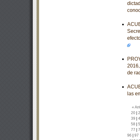
dicta
conoc
ACUER
Secre
efect
PROY
2016,
de ra
ACUER
las e
« Ant
20
|
39
|
58
|
77
|
96
|
97