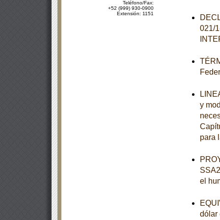
Teléfono/Fax:
+52 (999) 930-0900
Extensión: 1151
DECL
021/
INT
TÉRMI
Feder
LINEA
y mod
neces
Capít
para 
PROY
SSA2-
el hu
EQUIV
dólar