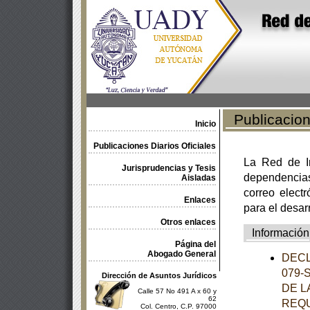
Publicacione
Inicio
Publicaciones Diarios Oficiales
La Red de In
Jurisprudencias y Tesis
dependencia
Aisladas
correo electr
Enlaces
para el desar
Otros enlaces
Información
Página del
Abogado General
DECL
079-
Dirección de Asuntos Jurídicos
DE L
Calle 57 No 491 A x 60 y
62
REQU
Col. Centro, C.P. 97000