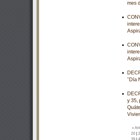
mes d
CONVO
inter
Aspir
CONVO
inter
Aspir
DECRE
"Día N
DECRE
y 35, 
Quáte
Vivie
« Ant
20
|
39
|