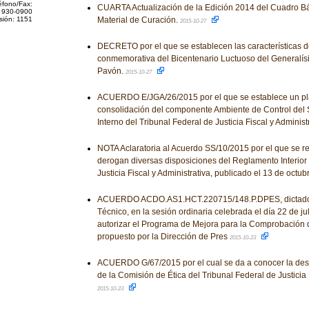
éfono/Fax:
CUARTA Actualización de la Edición 2014 del Cuadro Bá
 930-0900
sión: 1151
Material de Curación.
2015-10-27
DECRETO por el que se establecen las características
conmemorativa del Bicentenario Luctuoso del Generalís
Pavón.
2015-10-27
ACUERDO E/JGA/26/2015 por el que se establece un pla
consolidación del componente Ambiente de Control del 
Interno del Tribunal Federal de Justicia Fiscal y Administ
NOTA Aclaratoria al Acuerdo SS/10/2015 por el que se r
derogan diversas disposiciones del Reglamento Interior 
Justicia Fiscal y Administrativa, publicado el 13 de octu
ACUERDO ACDO.AS1.HCT.220715/148.P.DPES, dictado 
Técnico, en la sesión ordinaria celebrada el día 22 de ju
autorizar el Programa de Mejora para la Comprobación 
propuesto por la Dirección de Pres
2015-10-23
ACUERDO G/67/2015 por el cual se da a conocer la desi
de la Comisión de Ética del Tribunal Federal de Justicia F
2015-10-23