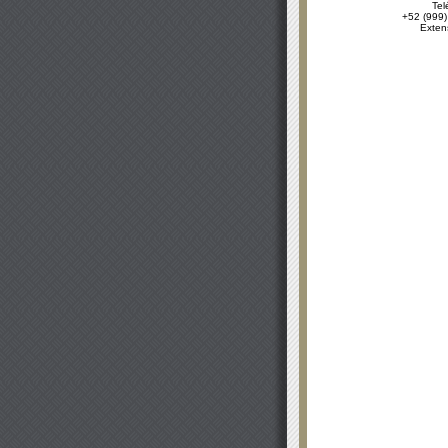
Tel
+52 (999)
Exten