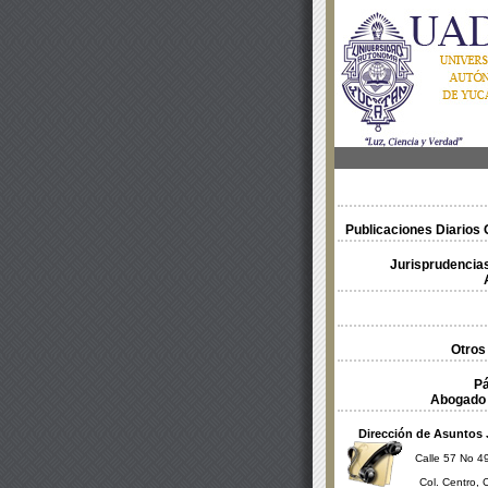
Publicaciones Diarios O
Jurisprudencias
Otros
Pá
Abogado 
Dirección de Asuntos 
Calle 57 No 49
Col. Centro, 