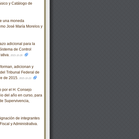
sico y Catálogo de
 de una moneda
imo José María Morelos y
zo adicional para la
Sistema de Control
rativa.
2015-10-26
eforman, adicionan y
del Tribunal Federal de
bre de 2015.
2015-10-23
por el H. Consejo
lio del año en curso, para
de Supervivencia,
gnación de integrantes
iscal y Administrativa.