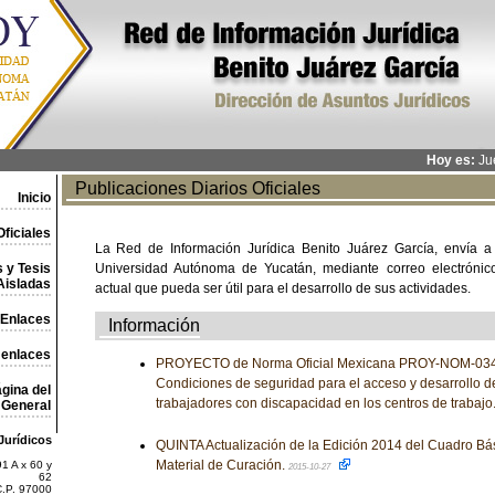
Hoy es:
Jue
Publicaciones Diarios Oficiales
Inicio
ficiales
La Red de Información Jurídica Benito Juárez García, envía a
 y Tesis
Universidad Autónoma de Yucatán, mediante correo electrónico,
Aisladas
actual que pueda ser útil para el desarrollo de sus actividades.
Enlaces
Información
 enlaces
PROYECTO de Norma Oficial Mexicana PROY-NOM-03
Condiciones de seguridad para el acceso y desarrollo d
gina del
trabajadores con discapacidad en los centros de trabajo
General
Jurídicos
QUINTA Actualización de la Edición 2014 del Cuadro Bá
Material de Curación.
1 A x 60 y
2015-10-27
62
C.P. 97000