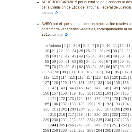
ACUERDO G/67/2015 por el cual se da a conocer la desi
de la Comisión de Ética del Tribunal Federal de Justicia F
2015-10-23
AVISO por el que se da a conocer información relativa a s
obtentor de variedades vegetales, correspondiente al m
2015.
2015-10-23
« Anterior
|
1
|
2
|
3
|
4
|
5
|
6
|
7
|
8
|
9
|
10
|
11
|
12
|
13
20
|
21
|
22
|
23
|
24
|
25
|
26
|
27
|
28
|
29
|
30
|
31
|
32
39
|
40
|
41
|
42
|
43
|
44
|
45
|
46
|
47
|
48
|
49
|
50
|
51
58
|
59
|
60
|
61
|
62
|
63
|
64
|
65
|
66
|
67
|
68
|
69
|
70
77
|
78
|
79
|
80
|
81
|
82
|
83
|
84
|
85
|
86
|
87
|
88
|
89
96
|
97
|
98
|
99
|
100
|
101
|
102
|
103
|
104
|
105
|
106
|
112
|
113
|
114
|
115
|
116
|
117
|
118
|
119
|
120
|
121
|
1
127
|
128
|
129
|
130
|
131
|
132
|
133
|
134
|
135
|
136
|
|
142
|
143
|
144
|
145
|
146
|
147
|
148
|
149
|
150
|
1
156
|
157
|
158
|
159
|
160
|
161
|
162
|
163
|
164
|
165
|
|
171
|
172
|
173
|
174
|
175
|
176
|
177
|
178
|
179
|
1
185
|
186
|
187
|
188
|
189
|
190
|
191
|
192
|
193
|
194
|
|
200
|
201
|
202
|
203
|
204
|
205
|
206
|
207
|
208
|
209
|
|
215
|
216
|
217
|
218
|
219
|
220
|
221
|
222
|
223
|
2
229
|
230
|
231
|
232
|
233
|
234
|
235
|
236
|
237
|
238
|
|
244
|
245
|
246
|
247
|
248
|
249
|
250
|
251
|
252
|
2
258
|
259
|
260
|
261
|
262
|
263
|
264
|
265
|
266
|
267
|