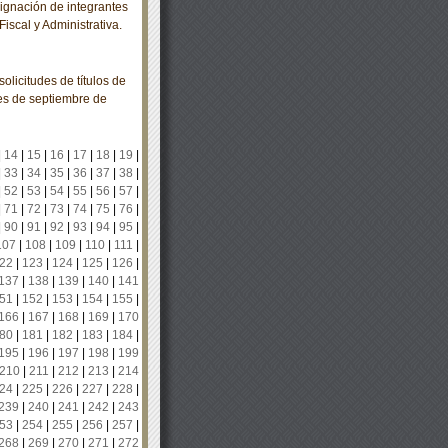
gnación de integrantes
iscal y Administrativa.
olicitudes de títulos de
es de septiembre de
|
14
|
15
|
16
|
17
|
18
|
19
|
|
33
|
34
|
35
|
36
|
37
|
38
|
|
52
|
53
|
54
|
55
|
56
|
57
|
|
71
|
72
|
73
|
74
|
75
|
76
|
|
90
|
91
|
92
|
93
|
94
|
95
|
107
|
108
|
109
|
110
|
111
|
22
|
123
|
124
|
125
|
126
|
137
|
138
|
139
|
140
|
141
51
|
152
|
153
|
154
|
155
|
166
|
167
|
168
|
169
|
170
80
|
181
|
182
|
183
|
184
|
195
|
196
|
197
|
198
|
199
210
|
211
|
212
|
213
|
214
24
|
225
|
226
|
227
|
228
|
239
|
240
|
241
|
242
|
243
53
|
254
|
255
|
256
|
257
|
268
|
269
|
270
|
271
|
272