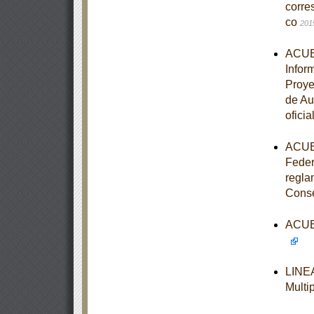
corre
co
201
ACUER
Infor
Proye
de Au
oficia
ACUER
Feder
regla
Cons
ACUER
LINEA
Multi