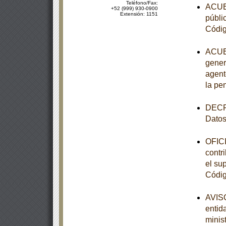
Teléfono/Fax:
ACUER
+52 (999) 930-0900
Extensión: 1151
públi
Códig
ACUER
gener
agent
la pe
DECRE
Datos
OFICI
contr
el sup
Códig
AVISO
entid
minist