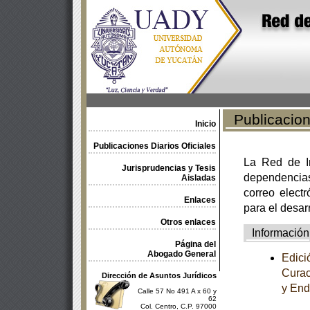
Publicacione
Inicio
Publicaciones Diarios Oficiales
La Red de In
Jurisprudencias y Tesis
dependencia
Aisladas
correo electr
Enlaces
para el desar
Otros enlaces
Información
Página del
Abogado General
Edici
Curac
Dirección de Asuntos Jurídicos
y End
Calle 57 No 491 A x 60 y
62
Col. Centro, C.P. 97000