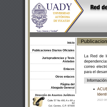
Publicacione
Inicio
Publicaciones Diarios Oficiales
La Red de In
Jurisprudencias y Tesis
dependencia
Aisladas
correo electr
Enlaces
para el desar
Otros enlaces
Información
Página del
Abogado General
ACUER
Ident
Dirección de Asuntos Jurídicos
2022-08
Calle 57 No 491 A x 60 y
62
Col. Centro, C.P. 97000