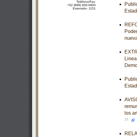
Teléfono/Fax:
Publi
+52 (999) 930-0900
Extensión: 1151
Estad
REFOR
Poder 
nueva
EXTRA
Linea
Democ
Publi
Estad
AVISO
remun
los a
15
RELAC