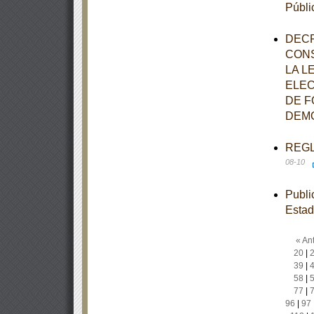
Públi
DECR
CONS
LA L
ELEC
DE F
DEMO
REGLA
08-10
Publi
Estad
« Ant
20
|
39
|
58
|
77
|
96
|
97