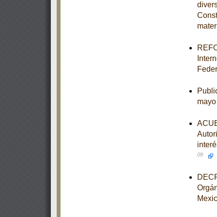
divers
Const
mater
REFOR
Intern
Feder
Publi
mayo
ACUER
Autor
inter
09
DECRE
Orgán
Mexi