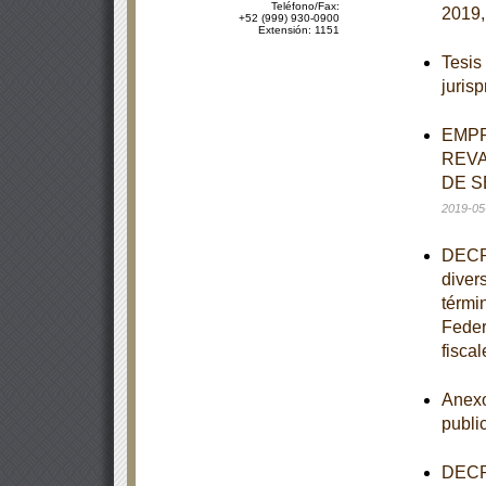
Teléfono/Fax:
2019,
+52 (999) 930-0900
Extensión: 1151
Tesis
juris
EMPR
REVA
DE S
2019-05
DECRE
diver
términ
Feder
fiscal
Anexo
publi
DECRE