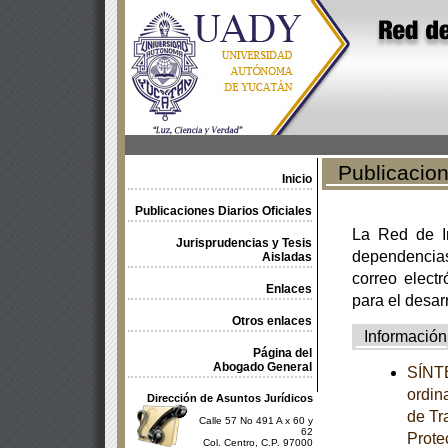
Publicacione
Inicio
Publicaciones Diarios Oficiales
La Red de In
Jurisprudencias y Tesis
dependencia
Aisladas
correo electr
Enlaces
para el desar
Otros enlaces
Información
Página del
Abogado General
SÍNTE
ordin
Dirección de Asuntos Jurídicos
de Tr
Calle 57 No 491 A x 60 y
62
Prote
Col. Centro, C.P. 97000