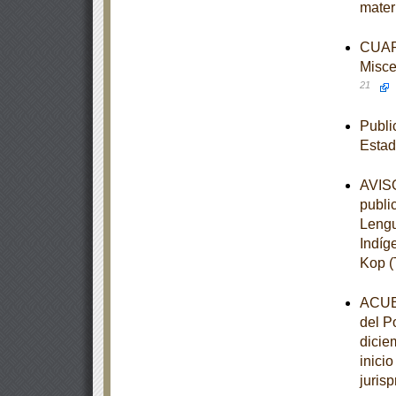
mater
CUART
Misce
21
Publi
Estad
AVISO
publi
Lengu
Indíg
Kop (
ACUER
del P
dicie
inici
juris