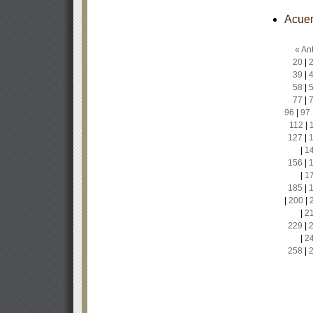
Acuer
« Ant
20
|
39
|
58
|
77
|
96
|
97
112
|
127
|
|
1
156
|
|
1
185
|
|
200
|
|
2
229
|
|
2
258
|