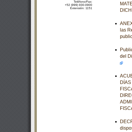
Teléfono/Fax:
MATE
+52 (999) 930-0900
Extensión: 1151
DIC
ANEXOS
las R
publi
Publi
del D
ACUE
DÍAS
FISC
DIRE
ADMI
FISC
DECRE
dispo