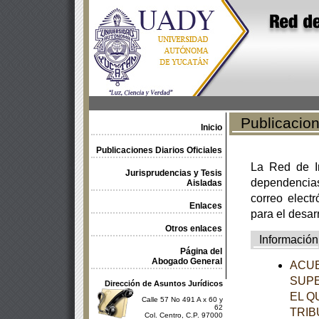
Publicacione
Inicio
Publicaciones Diarios Oficiales
La Red de In
Jurisprudencias y Tesis
dependencia
Aisladas
correo electr
Enlaces
para el desar
Otros enlaces
Información
Página del
Abogado General
ACUE
SUPE
Dirección de Asuntos Jurídicos
EL Q
Calle 57 No 491 A x 60 y
62
TRIB
Col. Centro, C.P. 97000