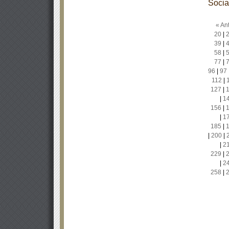
Socia
« Ant
20
|
39
|
58
|
77
|
96
|
97
112
|
127
|
|
1
156
|
|
1
185
|
|
200
|
|
2
229
|
|
2
258
|