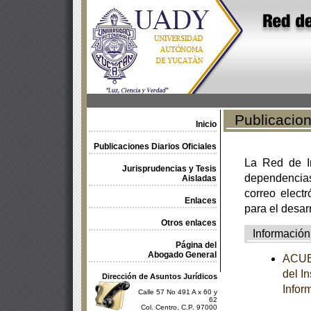
Publicacione
Inicio
Publicaciones Diarios Oficiales
La Red de In
Jurisprudencias y Tesis
dependencia
Aisladas
correo electr
Enlaces
para el desar
Otros enlaces
Información
Página del
Abogado General
ACUER
del I
Dirección de Asuntos Jurídicos
Infor
Calle 57 No 491 A x 60 y
62
Col. Centro, C.P. 97000