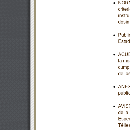
NORMA
crite
instr
dosím
Publi
Estad
ACUER
la mod
cumpl
de lo
ANEXO
publi
AVISO
de la
Espec
Télle