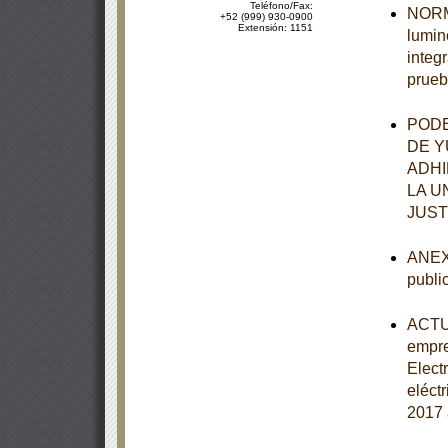
Teléfono/Fax:
NORMA
+52 (999) 930-0900
Extensión: 1151
lumin
integ
prueb
PODE
DE Y
ADHI
LA U
JUST
ANEXO
publi
ACTUA
empre
Elect
eléct
2017 