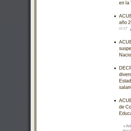
en la
ACUER
año 2
01-27
ACUER
suspe
Nacio
DECRE
diver
Estad
salar
ACUER
de Co
Educa
« Ant