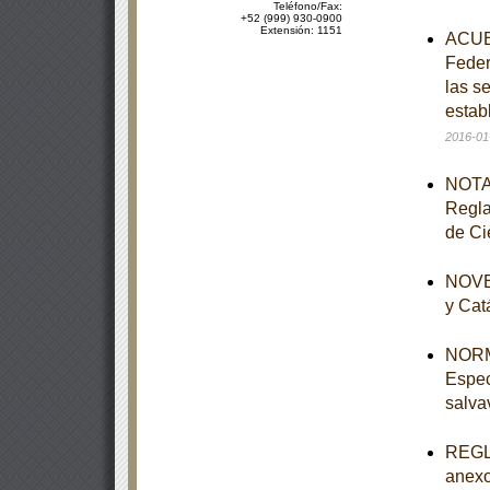
Teléfono/Fax:
+52 (999) 930-0900
Extensión: 1151
ACUER
Feder
las s
estab
2016-01
NOTA 
Regla
de Ci
NOVEN
y Cat
NORM
Espec
salva
REGLA
anexo