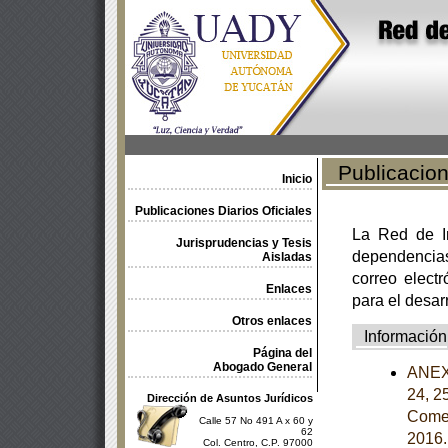
Publicacione
Inicio
Publicaciones Diarios Oficiales
La Red de In
Jurisprudencias y Tesis
dependencia
Aisladas
correo electr
Enlaces
para el desar
Otros enlaces
Información
Página del
Abogado General
ANEXOS
24, 2
Dirección de Asuntos Jurídicos
Comer
Calle 57 No 491 A x 60 y
62
2016
Col. Centro, C.P. 97000