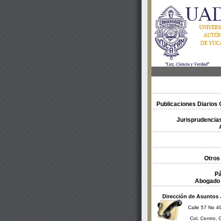
Publicaciones Diarios O
Jurisprudencias
Otros
Pá
Abogado 
Dirección de Asuntos 
Calle 57 No 49
Col. Centro, 