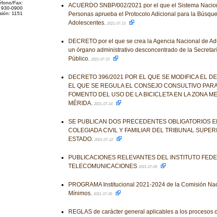
éfono/Fax:
ACUERDO SNBP/002/2021 por el que el Sistema Nacio
 930-0900
sión: 1151
Personas aprueba el Protocolo Adicional para la Búsque
Adolescentes.
2021-07-15
DECRETO por el que se crea la Agencia Nacional de A
un órgano administrativo desconcentrado de la Secretar
Público.
2021-07-15
DECRETO 396/2021 POR EL QUE SE MODIFICA EL D
EL QUE SE REGULA EL CONSEJO CONSULTIVO PARA
FOMENTO DEL USO DE LA BICICLETA EN LA ZONA M
MÉRIDA.
2021-07-14
SE PUBLICAN DOS PRECEDENTES OBLIGATORIOS EM
COLEGIADA CIVIL Y FAMILIAR DEL TRIBUNAL SUPER
ESTADO.
2021-07-12
PUBLICACIONES RELEVANTES DEL INSTITUTO FED
TELECOMUNICACIONES
2021-07-09
PROGRAMA Institucional 2021-2024 de la Comisión Naci
Mínimos.
2021-07-09
REGLAS de carácter general aplicables a los procesos de