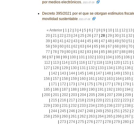
por medios electrónicos.
2021-07-09
Decreto 395/2021 por el que se otorgan estímulos fiscal
movilidad sustentable
2021-07-08
« Anterior
|
1
|
2
|
3
|
4
|
5
|
6
|
7
|
8
|
9
|
10
|
11
|
12
|
13
20
|
21
|
22
|
23
|
24
|
25
|
26
|
27
|
28
|
29
|
30
|
31
|
32
39
|
40
|
41
|
42
|
43
|
44
|
45
|
46
|
47
|
48
|
49
|
50
|
51
58
|
59
|
60
|
61
|
62
|
63
|
64
|
65
|
66
|
67
|
68
|
69
|
70
77
|
78
|
79
|
80
|
81
|
82
|
83
|
84
|
85
|
86
|
87
|
88
|
89
96
|
97
|
98
|
99
|
100
|
101
|
102
|
103
|
104
|
105
|
106
|
112
|
113
|
114
|
115
|
116
|
117
|
118
|
119
|
120
|
121
|
1
127
|
128
|
129
|
130
|
131
|
132
|
133
|
134
|
135
|
136
|
|
142
|
143
|
144
|
145
|
146
|
147
|
148
|
149
|
150
|
1
156
|
157
|
158
|
159
|
160
|
161
|
162
|
163
|
164
|
165
|
|
171
|
172
|
173
|
174
|
175
|
176
|
177
|
178
|
179
|
1
185
|
186
|
187
|
188
|
189
|
190
|
191
|
192
|
193
|
194
|
|
200
|
201
|
202
|
203
|
204
|
205
|
206
|
207
|
208
|
209
|
|
215
|
216
|
217
|
218
|
219
|
220
|
221
|
222
|
223
|
2
229
|
230
|
231
|
232
|
233
|
234
|
235
|
236
|
237
|
238
|
|
244
|
245
|
246
|
247
|
248
|
249
|
250
|
251
|
252
|
2
258
|
259
|
260
|
261
|
262
|
263
|
264
|
265
|
266
|
267
|
|
273
|
274
|
275
|
276
|
277
|
278
|
279
|
280
|
2