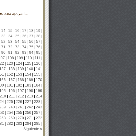
es para apoyar la
|
14
|
15
|
16
|
17
|
18
|
19
|
|
33
|
34
|
35
|
36
|
37
|
38
|
|
52
|
53
|
54
|
55
|
56
|
57
|
|
71
|
72
|
73
|
74
|
75
|
76
|
|
90
|
91
|
92
|
93
|
94
|
95
|
107
|
108
|
109
|
110
|
111
|
22
|
123
|
124
|
125
|
126
|
137
|
138
|
139
|
140
|
141
51
|
152
|
153
|
154
|
155
|
166
|
167
|
168
|
169
|
170
80
|
181
|
182
|
183
|
184
|
195
|
196
|
197
|
198
|
199
210
|
211
|
212
|
213
|
214
24
|
225
|
226
|
227
|
228
|
239
|
240
|
241
|
242
|
243
53
|
254
|
255
|
256
|
257
|
268
|
269
|
270
|
271
|
272
81
|
282
|
283
|
284
|
285
|
Siguiente »