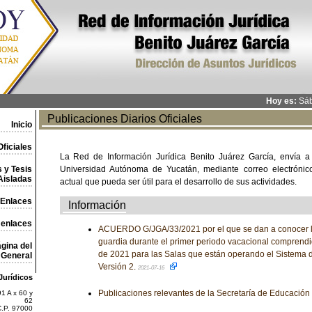
Hoy es:
Sáb
Publicaciones Diarios Oficiales
Inicio
ficiales
La Red de Información Jurídica Benito Juárez García, envía a
 y Tesis
Universidad Autónoma de Yucatán, mediante correo electrónico,
Aisladas
actual que pueda ser útil para el desarrollo de sus actividades.
Enlaces
Información
 enlaces
ACUERDO G/JGA/33/2021 por el que se dan a conocer l
guardia durante el primer periodo vacacional comprendid
gina del
de 2021 para las Salas que están operando el Sistema d
General
Versión 2.
2021-07-16
Jurídicos
Publicaciones relevantes de la Secretaría de Educación
1 A x 60 y
62
C.P. 97000