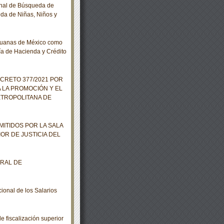
nal de Búsqueda de
da de Niñas, Niños y
duanas de México como
ía de Hacienda y Crédito
ECRETO 377/2021 POR
 LA PROMOCIÓN Y EL
ETROPOLITANA DE
ITIDOS POR LA SALA
IOR DE JUSTICIA DEL
ERAL DE
onal de los Salarios
 fiscalización superior