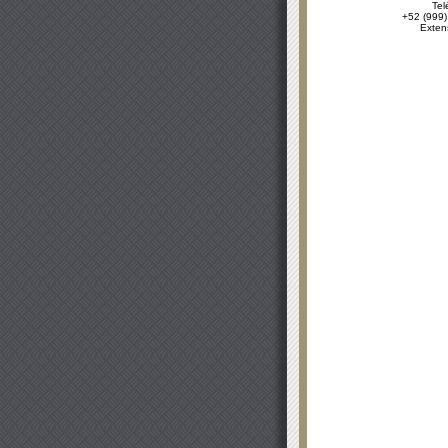
Tel
+52 (999)
Exten