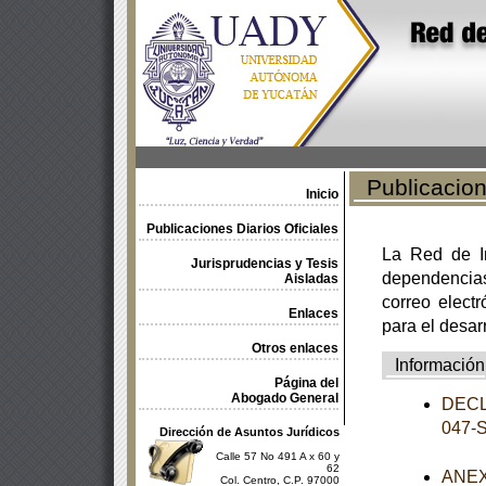
Publicacione
Inicio
Publicaciones Diarios Oficiales
La Red de In
Jurisprudencias y Tesis
dependencia
Aisladas
correo electr
Enlaces
para el desar
Otros enlaces
Información
Página del
Abogado General
DECL
047-
Dirección de Asuntos Jurídicos
Calle 57 No 491 A x 60 y
62
ANEXO
Col. Centro, C.P. 97000