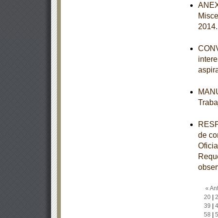
ANEXO
Misce
2014
CONVO
inter
aspir
MANUA
Traba
RESPU
de co
Ofic
Reque
obser
« Ant
20
|
39
|
58
|