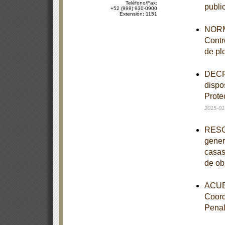
Teléfono/Fax:
publi
+52 (999) 930-0900
Extensión: 1151
NORM
Contr
de pl
DECRE
dispo
Prote
2015-01
RESOL
gener
casas
de ob
ACUER
Coord
Pena