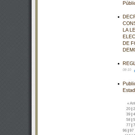
Públi
DECR
CONS
LA L
ELEC
DE F
DEMO
REGLA
08-10
Publi
Estad
« Ant
20
|
39
|
58
|
77
|
96
|
97