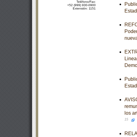
Teléfono/Fax:
Publi
+52 (999) 930-0900
Extensión: 1151
Estad
REFOR
Poder 
nueva
EXTRA
Linea
Democ
Publi
Estad
AVISO
remun
los a
15
RELAC