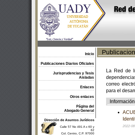
Publicacione
Inicio
Publicaciones Diarios Oficiales
La Red de In
Jurisprudencias y Tesis
dependencia
Aisladas
correo electr
Enlaces
para el desar
Otros enlaces
Información
Página del
Abogado General
ACUER
Ident
Dirección de Asuntos Jurídicos
2022-08
Calle 57 No 491 A x 60 y
62
Col. Centro, C.P. 97000