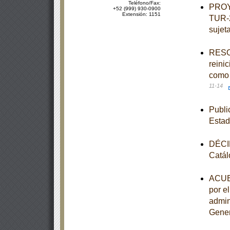
Teléfono/Fax:
PROY
+52 (999) 930-0900
Extensión: 1151
TUR-2
sujeta
RESOL
reini
como 
11-14
Publi
Estad
DÉCIM
Catál
ACUER
por e
admin
Gener