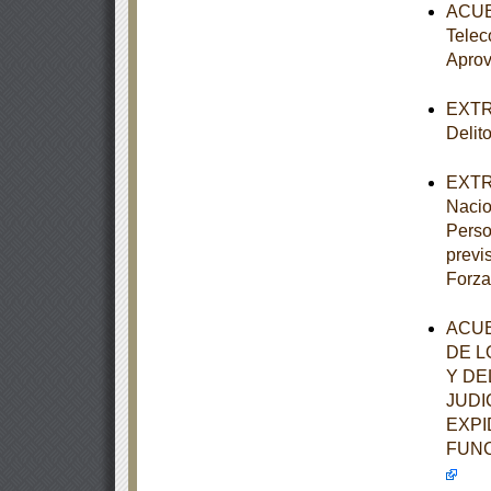
ACUER
Telec
Aprov
EXTRA
Delit
EXTRA
Nacio
Perso
previ
Forza
ACUE
DE L
Y DE
JUDI
EXPI
FUNC