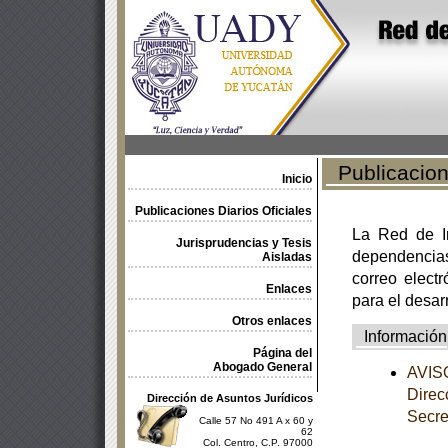
Publicacione
Inicio
Publicaciones Diarios Oficiales
La Red de In
Jurisprudencias y Tesis
dependencia
Aisladas
correo electr
Enlaces
para el desar
Otros enlaces
Información
Página del
Abogado General
AVISO
Direc
Dirección de Asuntos Jurídicos
Secre
Calle 57 No 491 A x 60 y
62
Col. Centro, C.P. 97000