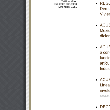
Teléfono/Fax:
REGLA
+52 (999) 930-0900
Extensión: 1151
Derec
Vivie
ACUER
Mexic
dicie
ACUER
a cono
funcio
artíc
Indus
ACUER
Linea
nivel
2018-11
DECRE