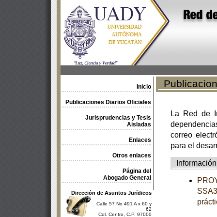
Publicacione
Inicio
Publicaciones Diarios Oficiales
La Red de In
Jurisprudencias y Tesis
dependencia
Aisladas
correo electr
Enlaces
para el desar
Otros enlaces
Información
Página del
Abogado General
PROY
SSA3-
Dirección de Asuntos Jurídicos
práct
Calle 57 No 491 A x 60 y
62
Col. Centro, C.P. 97000