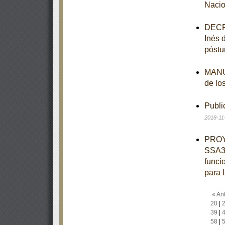
Nacio
DECRE
Inés 
póstu
MANUA
de lo
Publi
2018-11
PROY
SSA3-
funci
para 
« Ant
20
|
39
|
58
|