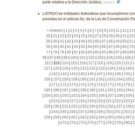
parte relativa a la Dirección Jurídica.
2018-08-30
LISTADO de entidades federativas que incumplieron con
previstas en el artículo 6o. de la Ley de Coordinación Fi
« Anterior
|
1
|
2
|
3
|
4
|
5
|
6
|
7
|
8
|
9
|
10
|
11
|
12
|
13
20
|
21
|
22
|
23
|
24
|
25
|
26
|
27
|
28
|
29
|
30
|
31
|
32
39
|
40
|
41
|
42
|
43
|
44
|
45
|
46
|
47
|
48
|
49
|
50
|
51
58
|
59
|
60
|
61
|
62
|
63
|
64
|
65
|
66
|
67
|
68
|
69
|
70
77
|
78
|
79
|
80
|
81
|
82
|
83
|
84
|
85
|
86
|
87
|
88
|
89
96
|
97
|
98
|
99
|
100
|
101
|
102
|
103
|
104
|
105
|
106
|
112
|
113
|
114
|
115
|
116
|
117
|
118
|
119
|
120
|
121
|
1
127
|
128
|
129
|
130
|
131
|
132
|
133
|
134
|
135
|
136
|
|
142
|
143
|
144
|
145
|
146
|
147
|
148
|
149
|
150
|
1
156
|
157
|
158
|
159
|
160
|
161
|
162
|
163
|
164
|
165
|
|
171
|
172
|
173
|
174
|
175
|
176
|
177
|
178
|
179
|
1
185
|
186
|
187
|
188
|
189
|
190
|
191
|
192
|
193
|
194
|
|
200
|
201
|
202
|
203
|
204
|
205
|
206
|
207
|
208
|
209
|
|
215
|
216
|
217
|
218
|
219
|
220
|
221
|
222
|
223
|
2
229
|
230
|
231
|
232
|
233
|
234
|
235
|
236
|
237
|
238
|
|
244
|
245
|
246
|
247
|
248
|
249
|
250
|
251
|
252
|
2
258
|
259
|
260
|
261
|
262
|
263
|
264
|
265
|
266
|
267
|
|
273
|
274
|
275
|
276
|
277
|
278
|
279
|
280
|
2