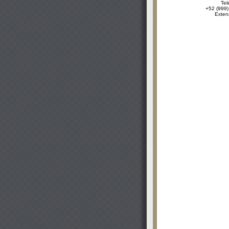
Tel
+52 (999)
Exten