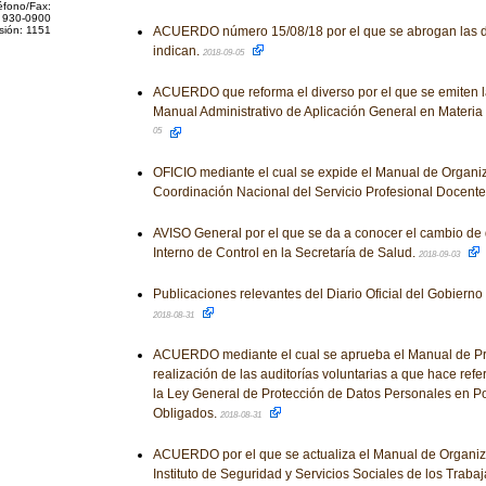
éfono/Fax:
 930-0900
sión: 1151
ACUERDO número 15/08/18 por el que se abrogan las d
indican.
2018-09-05
ACUERDO que reforma el diverso por el que se emiten la
Manual Administrativo de Aplicación General en Materia 
05
OFICIO mediante el cual se expide el Manual de Organi
Coordinación Nacional del Servicio Profesional Docente
AVISO General por el que se da a conocer el cambio de 
Interno de Control en la Secretaría de Salud.
2018-09-03
Publicaciones relevantes del Diario Oficial del Gobiern
2018-08-31
ACUERDO mediante el cual se aprueba el Manual de Pr
realización de las auditorías voluntarias a que hace refe
la Ley General de Protección de Datos Personales en P
Obligados.
2018-08-31
ACUERDO por el que se actualiza el Manual de Organiz
Instituto de Seguridad y Servicios Sociales de los Traba