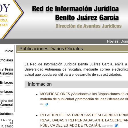
Hoy es:
Domi
Publicaciones Diarios Oficiales
Inicio
ficiales
La Red de Información Jurídica Benito Juárez García, envía a
 y Tesis
Universidad Autónoma de Yucatán, mediante correo electrónico,
Aisladas
actual que pueda ser útil para el desarrollo de sus actividades.
Enlaces
Información
 enlaces
MODIFICACIONES y Adiciones a las Disposiciones de ca
materia de publicidad y promoción de los Sistemas de Ah
gina del
General
06
Jurídicos
RELACIÓN DE LAS EMPRESAS DE SEGURIDAD PRIV
REVALIDADAS Y REFRENDADAS ANTE LA SECRETAR
1 A x 60 y
62
PÚBLICA DEL ESTADO DE YUCATÁN.
2018-09-05
C.P. 97000