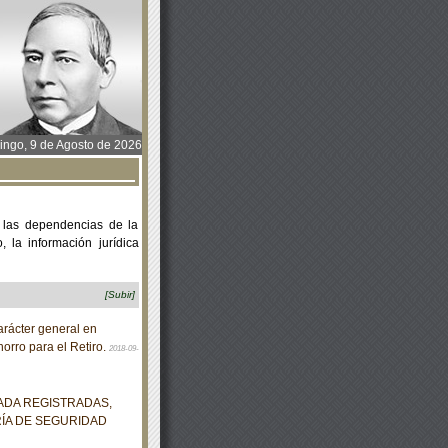
ngo, 9 de Agosto de 2026
 las dependencias de la
 la información jurídica
[Subir]
rácter general en
orro para el Retiro.
2018-09-
ADA REGISTRADAS,
ÍA DE SEGURIDAD