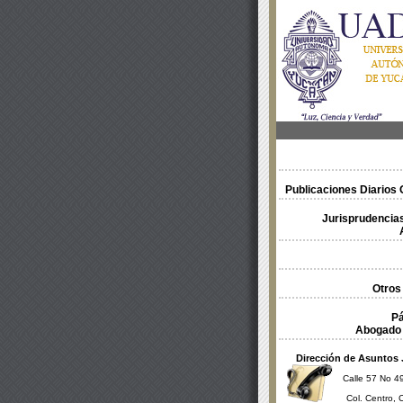
Publicaciones Diarios O
Jurisprudencias
Otros
Pá
Abogado 
Dirección de Asuntos 
Calle 57 No 49
Col. Centro, 