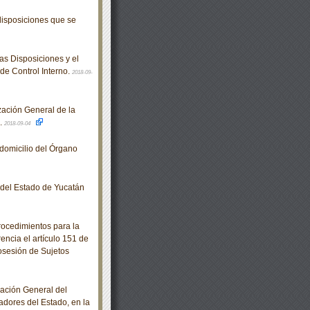
isposiciones que se
s Disposiciones y el
de Control Interno.
2018-09-
zación General de la
.
2018-09-04
domicilio del Órgano
o del Estado de Yucatán
ocedimientos para la
rencia el artículo 151 de
osesión de Sujetos
ación General del
jadores del Estado, en la