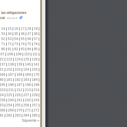
 las obligaciones
scal.
2018-08-30
|
14
|
15
|
16
|
17
|
18
|
19
|
|
33
|
34
|
35
|
36
|
37
|
38
|
|
52
|
53
|
54
|
55
|
56
|
57
|
|
71
|
72
|
73
|
74
|
75
|
76
|
|
90
|
91
|
92
|
93
|
94
|
95
|
107
|
108
|
109
|
110
|
111
|
22
|
123
|
124
|
125
|
126
|
137
|
138
|
139
|
140
|
141
51
|
152
|
153
|
154
|
155
|
166
|
167
|
168
|
169
|
170
80
|
181
|
182
|
183
|
184
|
195
|
196
|
197
|
198
|
199
210
|
211
|
212
|
213
|
214
24
|
225
|
226
|
227
|
228
|
239
|
240
|
241
|
242
|
243
53
|
254
|
255
|
256
|
257
|
268
|
269
|
270
|
271
|
272
81
|
282
|
283
|
284
|
285
|
Siguiente »