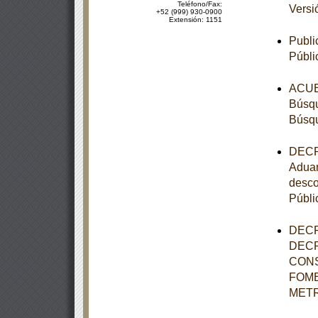
Teléfono/Fax:
Versi
+52 (999) 930-0900
Extensión: 1151
Publi
Públi
ACUER
Búsqu
Búsqu
DECRE
Aduan
desco
Públi
DECR
DECR
CONS
FOME
METR