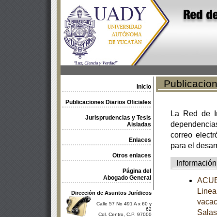
Publicacione
Inicio
Publicaciones Diarios Oficiales
La Red de In
Jurisprudencias y Tesis
dependencia
Aisladas
correo electr
Enlaces
para el desar
Otros enlaces
Información
Página del
Abogado General
ACUER
Linea
Dirección de Asuntos Jurídicos
vacac
Calle 57 No 491 A x 60 y
62
Salas
Col. Centro, C.P. 97000