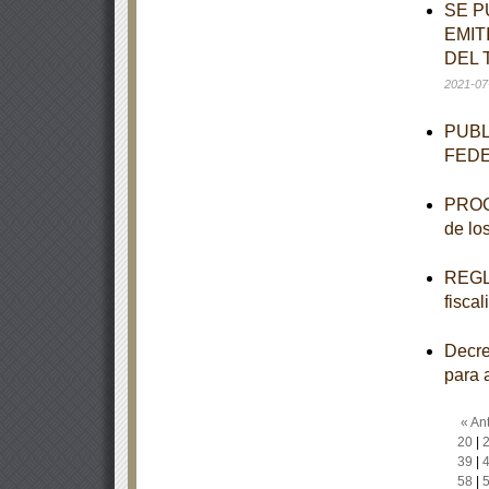
SE P
EMIT
DEL 
2021-07
PUBL
FED
PROGR
de lo
REGLA
fisca
Decre
para 
« Ant
20
|
39
|
58
|