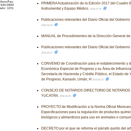
éfono/Fax:
PRIMERA Actualización de la Edición 2017 del Cuadro B
 930-0900
sión: 1151
Instrumental y Equipo Médico.
2018-07-02
Publicaciones relevantes del Diario Oficial del Gobiern
2018-06-28
MANUAL de Procedimientos de la Dirección General de
Publicaciones relevantes del Diario Oficial del Gobiern
2018-06-27
CONVENIO de Coordinación para el establecimiento y de
Económica Especial de Progreso y su Área de Influencia
Secretaría de Hacienda y Crédito Público, el Estado de 
de Progreso, Kanasín, Umán, H
2018-06-27
CONSEJO DE NOTARIOS DIRECTORIO DE NOTARIOS
YUCATÁN.
2018-06-26
PROYECTO de Modificación a la Norma Oficial Mexic
Especificaciones para la regulación de productos químic
biológicos y alimenticios para uso en animales o consu
DECRETO por el que se reforma el párrafo quinto del art