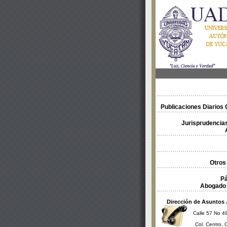
Publicaciones Diarios O
Jurisprudencias
Otros
Pá
Abogado 
Dirección de Asuntos 
Calle 57 No 49
Col. Centro, 