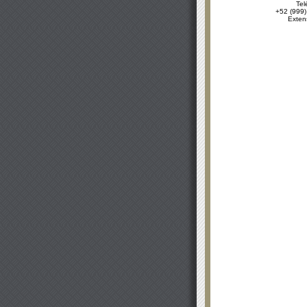
Tel
+52 (999)
Exten