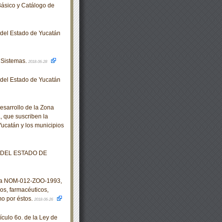
ásico y Catálogo de
o del Estado de Yucatán
 Sistemas.
2018-06-28
o del Estado de Yucatán
sarrollo de la Zona
, que suscriben la
Yucatán y los municipios
 DEL ESTADO DE
ana NOM-012-ZOO-1993,
os, farmacéuticos,
mo por éstos.
2018-06-26
ículo 6o. de la Ley de