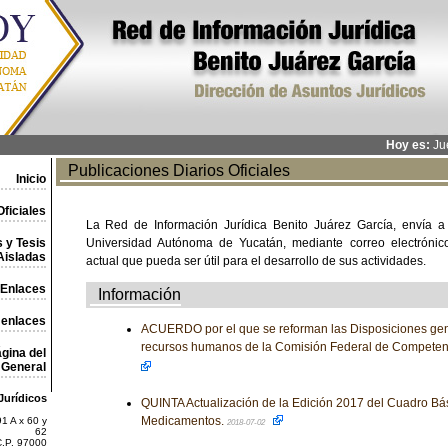
Hoy es:
Jue
Publicaciones Diarios Oficiales
Inicio
ficiales
La Red de Información Jurídica Benito Juárez García, envía a
 y Tesis
Universidad Autónoma de Yucatán, mediante correo electrónico,
Aisladas
actual que pueda ser útil para el desarrollo de sus actividades.
Enlaces
Información
 enlaces
ACUERDO por el que se reforman las Disposiciones gene
recursos humanos de la Comisión Federal de Compete
gina del
General
Jurídicos
QUINTA Actualización de la Edición 2017 del Cuadro Bá
Medicamentos.
1 A x 60 y
2018-07-02
62
C.P. 97000