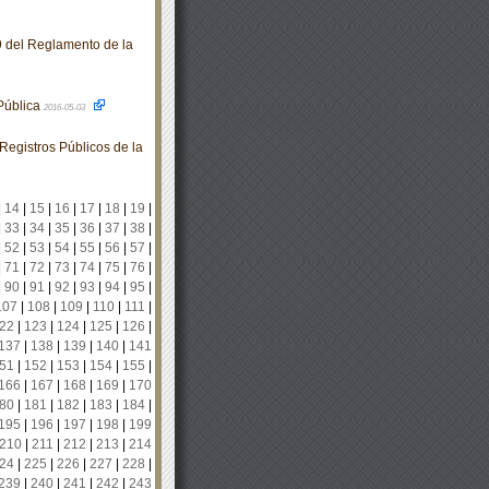
9 del Reglamento de la
 Pública
2016-05-03
egistros Públicos de la
|
14
|
15
|
16
|
17
|
18
|
19
|
|
33
|
34
|
35
|
36
|
37
|
38
|
|
52
|
53
|
54
|
55
|
56
|
57
|
|
71
|
72
|
73
|
74
|
75
|
76
|
|
90
|
91
|
92
|
93
|
94
|
95
|
107
|
108
|
109
|
110
|
111
|
22
|
123
|
124
|
125
|
126
|
137
|
138
|
139
|
140
|
141
51
|
152
|
153
|
154
|
155
|
166
|
167
|
168
|
169
|
170
80
|
181
|
182
|
183
|
184
|
195
|
196
|
197
|
198
|
199
210
|
211
|
212
|
213
|
214
24
|
225
|
226
|
227
|
228
|
239
|
240
|
241
|
242
|
243