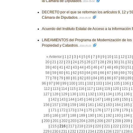
la Cámara de Diputados.
2016-05-04
DECRETO por el que se reforman los artículos 9, 12 y 5
Cámara de Diputados.
2016-05-04
Acuerdo del Instituto Estatal de Acceso a la Información
LINEAMIENTOS del Programa de Modernización de los R
Propiedad y Catastros.
2016-05-03
« Anterior
|
1
|
2
|
3
|
4
|
5
|
6
|
7
|
8
|
9
|
10
|
11
|
12
|
13
20
|
21
|
22
|
23
|
24
|
25
|
26
|
27
|
28
|
29
|
30
|
31
|
32
39
|
40
|
41
|
42
|
43
|
44
|
45
|
46
|
47
|
48
|
49
|
50
|
51
58
|
59
|
60
|
61
|
62
|
63
|
64
|
65
|
66
|
67
|
68
|
69
|
70
77
|
78
|
79
|
80
|
81
|
82
|
83
|
84
|
85
|
86
|
87
|
88
|
89
96
|
97
|
98
|
99
|
100
|
101
|
102
|
103
|
104
|
105
|
106
|
112
|
113
|
114
|
115
|
116
|
117
|
118
|
119
|
120
|
121
|
1
127
|
128
|
129
|
130
|
131
|
132
|
133
|
134
|
135
|
136
|
|
142
|
143
|
144
|
145
|
146
|
147
|
148
|
149
|
150
|
1
156
|
157
|
158
|
159
|
160
|
161
|
162
|
163
|
164
|
165
|
|
171
|
172
|
173
|
174
|
175
|
176
|
177
|
178
|
179
|
1
185
|
186
|
187
|
188
|
189
|
190
|
191
|
192
|
193
|
194
|
|
200
|
201
|
202
|
203
|
204
|
205
|
206
|
207
|
208
|
209
|
|
215
|
216
|
217
|
218
|
219
|
220
|
221
|
222
|
223
|
2
229
|
230
|
231
|
232
|
233
|
234
|
235
|
236
|
237
|
238
|