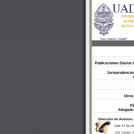
Publicaciones Diarios O
Jurisprudencias
Otros
Pá
Abogado 
Dirección de Asuntos 
Calle 57 No 49
Col. Centro, 