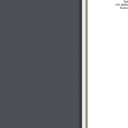
Tel
+52 (999)
Exten