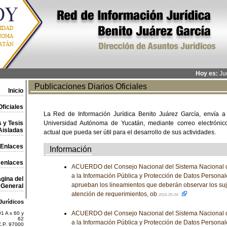
Hoy es:
Jue
Publicaciones Diarios Oficiales
Inicio
ficiales
La Red de Información Jurídica Benito Juárez García, envía a
 y Tesis
Universidad Autónoma de Yucatán, mediante correo electrónico,
Aisladas
actual que pueda ser útil para el desarrollo de sus actividades.
Enlaces
Información
 enlaces
ACUERDO del Consejo Nacional del Sistema Nacional d
a la Información Pública y Protección de Datos Personale
gina del
aprueban los lineamientos que deberán observar los suj
General
atención de requerimientos, ob
2016-05-04
Jurídicos
ACUERDO del Consejo Nacional del Sistema Nacional d
1 A x 60 y
62
a la Información Pública y Protección de Datos Personale
C.P. 97000