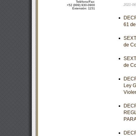
Teléfono/Fax:
2021-06
+52 (999) 930-0900
Extensión: 1151
DECRE
61 de
SEXTA
de Co
SEXTA
de Co
DECRE
Ley G
Viole
DECR
REGL
PARA
DECRE