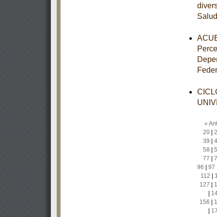
diver
Salu
ACUER
Perce
Depen
Feder
CICL
UNIV
« Ant
20
|
39
|
58
|
77
|
96
|
97
112
|
127
|
|
1
156
|
|
1