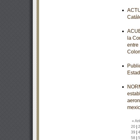
ACTUA
Catál
ACUER
la Co
entre
Colom
Publi
Estad
NORM
estab
aeron
mexi
« Ant
20
|
39
|
58
|