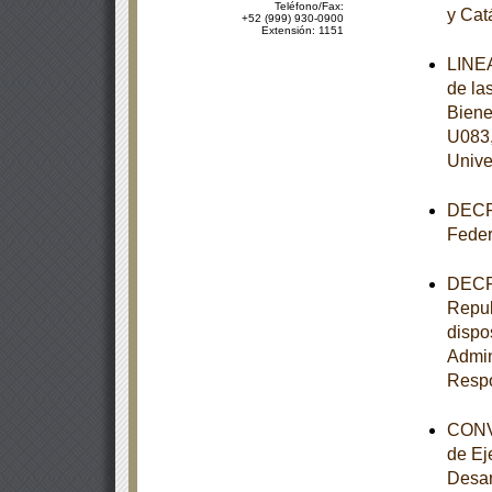
Teléfono/Fax:
y Cat
+52 (999) 930-0900
Extensión: 1151
LINEA
de la
Biene
U083,
Unive
DECRE
Feder
DECRE
Repub
dispo
Admin
Respo
CONVO
de Ej
Desar