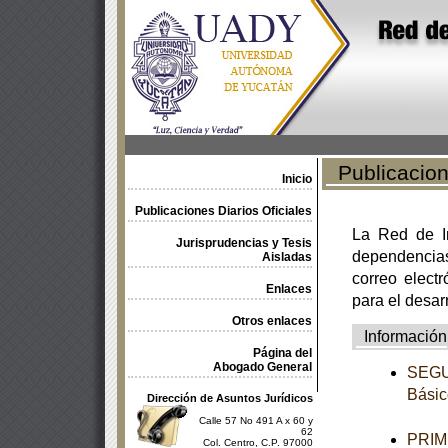
Publicacione
Inicio
Publicaciones Diarios Oficiales
La Red de In
Jurisprudencias y Tesis
dependencia
Aisladas
correo electr
Enlaces
para el desar
Otros enlaces
Información
Página del
Abogado General
SEGUN
Básic
Dirección de Asuntos Jurídicos
Calle 57 No 491 A x 60 y
62
PRIME
Col. Centro, C.P. 97000