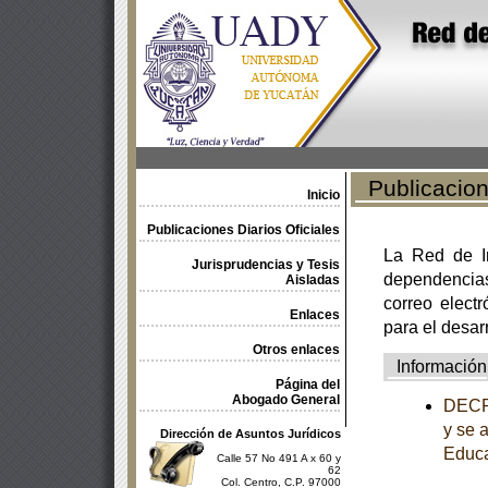
Publicacione
Inicio
Publicaciones Diarios Oficiales
La Red de In
Jurisprudencias y Tesis
dependencia
Aisladas
correo electr
Enlaces
para el desar
Otros enlaces
Información
Página del
Abogado General
DECRE
y se 
Dirección de Asuntos Jurídicos
Educa
Calle 57 No 491 A x 60 y
62
Col. Centro, C.P. 97000