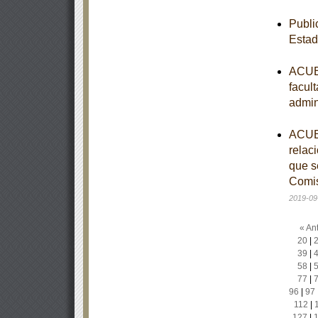
Publi
Estad
ACUER
facul
admin
ACUER
relac
que s
Comis
2019-09
« Ant
20
|
39
|
58
|
77
|
96
|
97
112
|
127
|