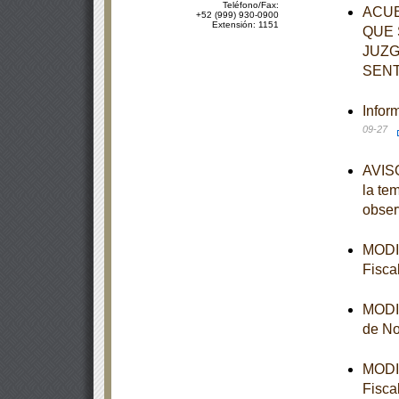
Teléfono/Fax:
ACUE
+52 (999) 930-0900
Extensión: 1151
QUE 
JUZG
SENT
Infor
09-27
AVISO
la te
obser
MODIF
Fisca
MODIF
de No
MODIF
Fisca