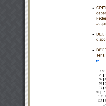
CRITE
depen
Feder
adqui
DECRE
dispo
DECRE
Ter 1
« Ant
20
|
39
|
58
|
77
|
96
|
97
112
|
127
|
|
1