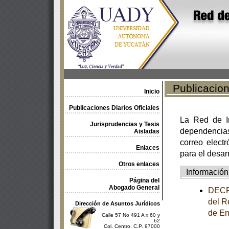
Publicacione
Inicio
Publicaciones Diarios Oficiales
La Red de In
Jurisprudencias y Tesis
dependencia
Aisladas
correo electr
Enlaces
para el desar
Otros enlaces
Información
Página del
Abogado General
DECRE
del R
Dirección de Asuntos Jurídicos
de En
Calle 57 No 491 A x 60 y
62
Col. Centro, C.P. 97000