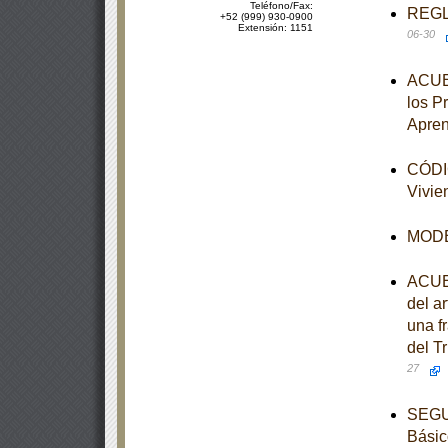
Teléfono/Fax:
REGLA
+52 (999) 930-0900
Extensión: 1151
06-30
ACUER
los P
Apren
CÓDIG
Vivie
MODEL
ACUER
del ar
una fr
del Tr
27
SEGUN
Básic