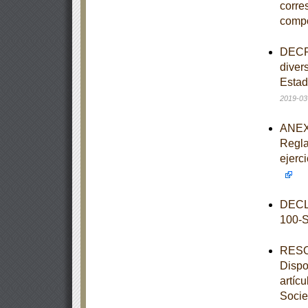
corre
comp
DECRE
diver
Estad
2019-03
ANEXO
Regla
ejerc
DECL
100-
RESOL
Dispo
artíc
Socie