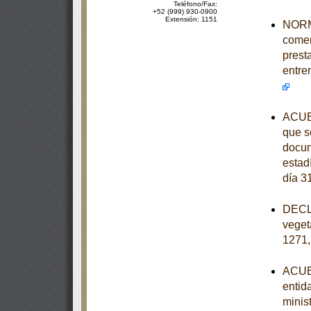
Teléfono/Fax:
+52 (999) 930-0900
Extensión: 1151
NORMA
comer
prest
entre
ACUER
que se
docum
estad
día 3
DECLA
veget
1271,
ACUER
entid
minist