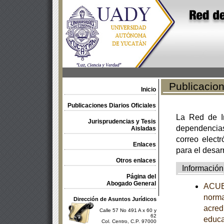
Publicacione
Inicio
Publicaciones Diarios Oficiales
La Red de In
Jurisprudencias y Tesis
dependencia
Aisladas
correo electr
Enlaces
para el desar
Otros enlaces
Información
Página del
Abogado General
ACUER
norma
Dirección de Asuntos Jurídicos
acredi
Calle 57 No 491 A x 60 y
62
educa
Col. Centro, C.P. 97000