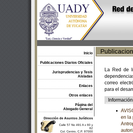
Publicacione
Inicio
Publicaciones Diarios Oficiales
La Red de In
Jurisprudencias y Tesis
dependencia
Aisladas
correo electr
Enlaces
para el desar
Otros enlaces
Información
Página del
Abogado General
AVISO
en la
Dirección de Asuntos Jurídicos
Antro
Calle 57 No 491 A x 60 y
62
autor
Col. Centro, C.P. 97000