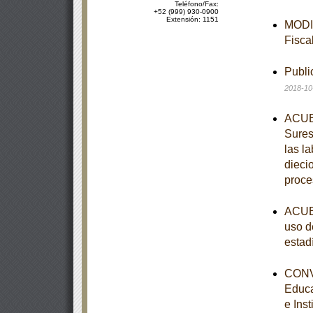
Teléfono/Fax:
+52 (999) 930-0900
Extensión: 1151
MODIF
Fisca
Publi
2018-10
ACUER
Sures
las l
dieci
proce
ACUER
uso d
estad
CONVE
Educa
e Ins