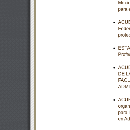
Mexic
para 
ACUER
Feder
prote
ESTAT
Profe
ACUE
DE L
FACU
ADMI
ACUER
organ
para 
en Ad