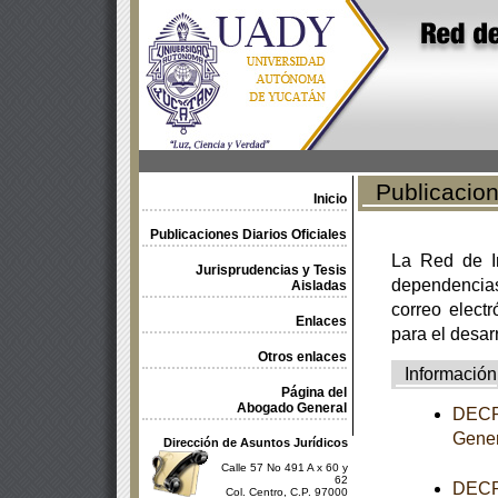
Publicacione
Inicio
Publicaciones Diarios Oficiales
La Red de In
Jurisprudencias y Tesis
dependencia
Aisladas
correo electr
Enlaces
para el desar
Otros enlaces
Información
Página del
Abogado General
DECRE
Gener
Dirección de Asuntos Jurídicos
Calle 57 No 491 A x 60 y
62
DECRE
Col. Centro, C.P. 97000