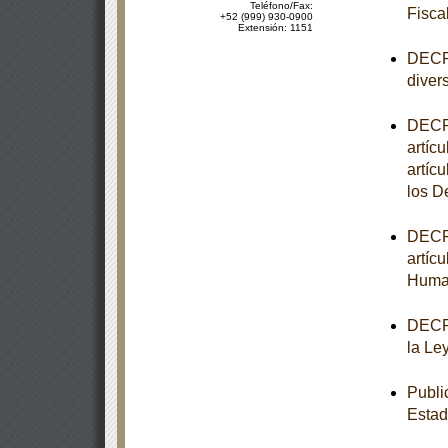
Teléfono/Fax:
Fisca
+52 (999) 930-0900
Extensión: 1151
DECRE
diver
DECRE
artícu
artíc
los 
DECRE
artíc
Huma
DECRE
la Le
Publi
Estad