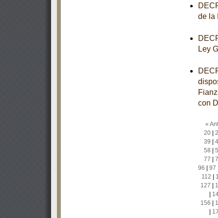
DECRE
de la
DECRE
Ley G
DECRE
dispo
Fianz
con D
« Ant
20
|
39
|
58
|
77
|
96
|
97
112
|
127
|
|
1
156
|
|
1