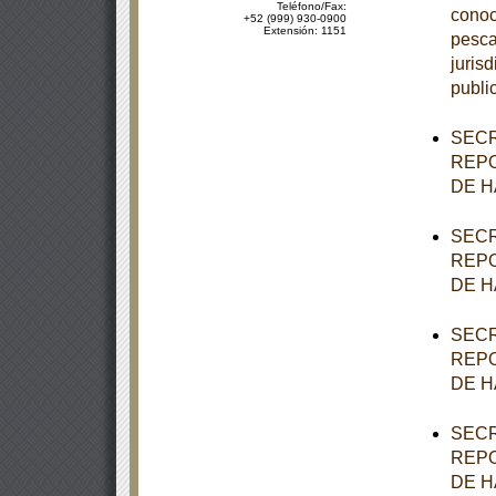
Teléfono/Fax:
conoc
+52 (999) 930-0900
Extensión: 1151
pesca
juris
publi
SECR
REPO
DE H
SECR
REPO
DE H
SECR
REPO
DE H
SECR
REPO
DE H