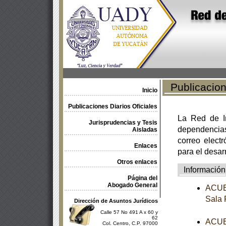
Publicacione
Inicio
Publicaciones Diarios Oficiales
La Red de In
Jurisprudencias y Tesis
dependencia
Aisladas
correo electr
Enlaces
para el desar
Otros enlaces
Información
Página del
Abogado General
ACUER
Sala 
Dirección de Asuntos Jurídicos
Calle 57 No 491 A x 60 y
62
ACUER
Col. Centro, C.P. 97000