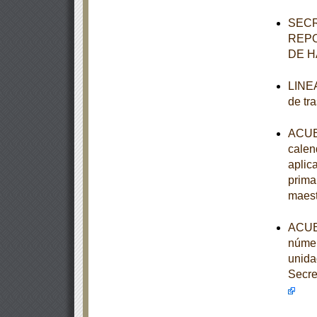
SECR
REPO
DE H
LINEA
de tr
ACUER
calen
aplic
prima
maest
ACUER
númer
unida
Secre