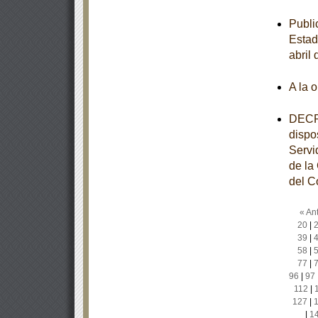
Publi
Estad
abril
A la 
DECRE
dispo
Servi
de la
del C
« Ant
20
|
39
|
58
|
77
|
96
|
97
112
|
127
|
|
1