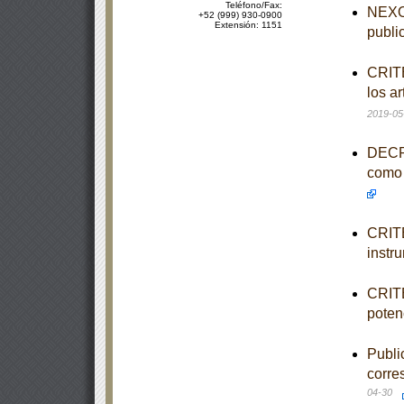
Teléfono/Fax:
NEXO 
+52 (999) 930-0900
Extensión: 1151
publi
CRITE
los a
2019-05
DECRE
como 
CRITE
instr
CRITE
poten
Publi
corre
04-30