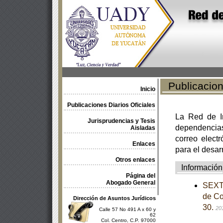
Publicacione
Inicio
Publicaciones Diarios Oficiales
La Red de In
Jurisprudencias y Tesis
dependencia
Aisladas
correo electr
Enlaces
para el desar
Otros enlaces
Información
Página del
Abogado General
SEXTA
de Co
Dirección de Asuntos Jurídicos
30.
20
Calle 57 No 491 A x 60 y
62
Col. Centro, C.P. 97000