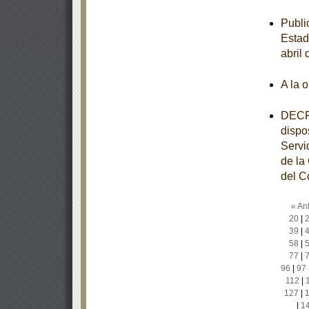
Publi
Estad
abril
A la 
DECRE
dispo
Servi
de la
del C
« Ant
20
|
39
|
58
|
77
|
96
|
97
112
|
127
|
|
1