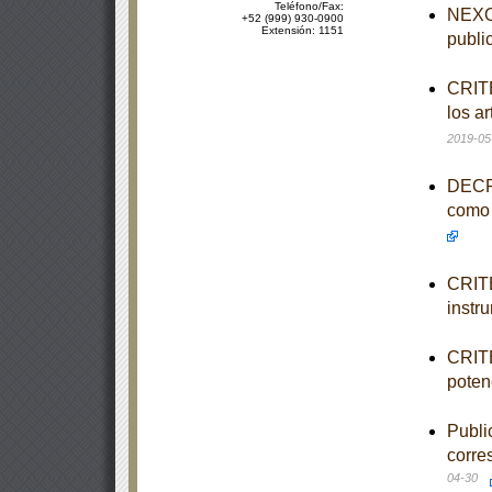
Teléfono/Fax:
NEXO 
+52 (999) 930-0900
Extensión: 1151
publi
CRITE
los a
2019-05
DECRE
como 
CRITE
instr
CRITE
poten
Publi
corre
04-30