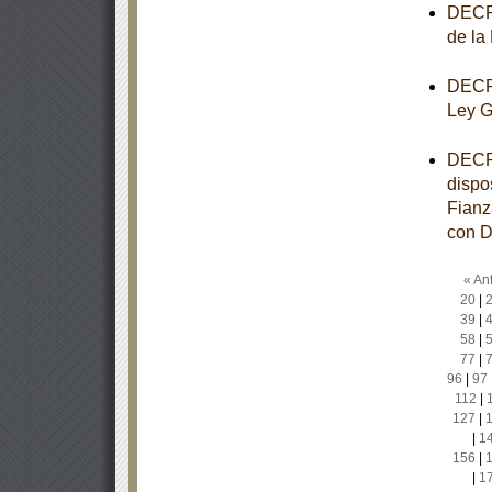
DECRE
de la
DECRE
Ley G
DECRE
dispo
Fianz
con D
« Ant
20
|
39
|
58
|
77
|
96
|
97
112
|
127
|
|
1
156
|
|
1