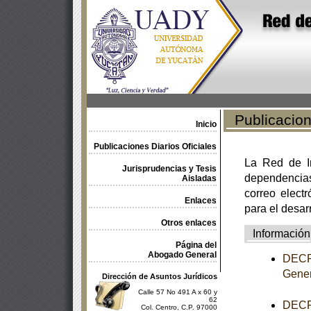
Publicacione
Inicio
Publicaciones Diarios Oficiales
La Red de In
Jurisprudencias y Tesis
dependencia
Aisladas
correo electr
Enlaces
para el desar
Otros enlaces
Información
Página del
Abogado General
DECRE
Gener
Dirección de Asuntos Jurídicos
Calle 57 No 491 A x 60 y
62
DECRE
Col. Centro, C.P. 97000