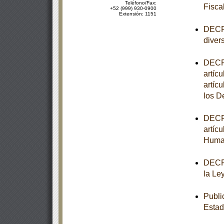
Teléfono/Fax:
Fisca
+52 (999) 930-0900
Extensión: 1151
DECRE
diver
DECRE
artícu
artíc
los 
DECRE
artíc
Huma
DECRE
la Le
Publi
Estad