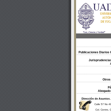
Publicaciones Diarios O
Jurisprudencias
Otros
Pá
Abogado 
Dirección de Asuntos 
Calle 57 No 49
Col. Centro, 