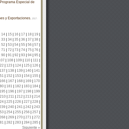
Programa Especial de
es y Exportaciones.
2017-
|
14
|
15
|
16
|
17
|
18
|
19
|
|
33
|
34
|
35
|
36
|
37
|
38
|
|
52
|
53
|
54
|
55
|
56
|
57
|
|
71
|
72
|
73
|
74
|
75
|
76
|
|
90
|
91
|
92
|
93
|
94
|
95
|
107
|
108
|
109
|
110
|
111
|
22
|
123
|
124
|
125
|
126
|
137
|
138
|
139
|
140
|
141
51
|
152
|
153
|
154
|
155
|
166
|
167
|
168
|
169
|
170
80
|
181
|
182
|
183
|
184
|
195
|
196
|
197
|
198
|
199
210
|
211
|
212
|
213
|
214
24
|
225
|
226
|
227
|
228
|
239
|
240
|
241
|
242
|
243
53
|
254
|
255
|
256
|
257
|
268
|
269
|
270
|
271
|
272
81
|
282
|
283
|
284
|
285
|
Siguiente »