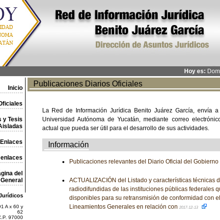
Hoy es:
Domi
Publicaciones Diarios Oficiales
Inicio
ficiales
La Red de Información Jurídica Benito Juárez García, envía a
 y Tesis
Universidad Autónoma de Yucatán, mediante correo electrónico,
Aisladas
actual que pueda ser útil para el desarrollo de sus actividades.
Enlaces
Información
 enlaces
Publicaciones relevantes del Diario Oficial del Gobiern
gina del
General
ACTUALIZACIÓN del Listado y características técnicas d
radiodifundidas de las instituciones públicas federales 
Jurídicos
disponibles para su retransmisión de conformidad con el 
Lineamientos Generales en relación con
1 A x 60 y
2017-12-13
62
C.P. 97000