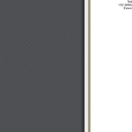
Tel
+52 (999)
Exten