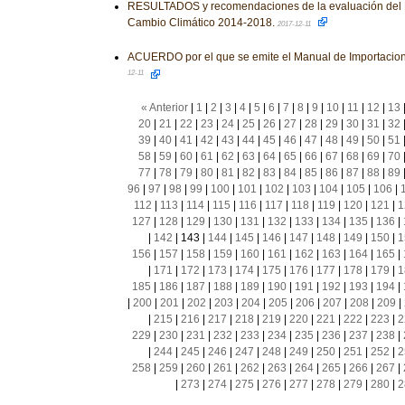
RESULTADOS y recomendaciones de la evaluación del 
Cambio Climático 2014-2018.
2017-12-11
ACUERDO por el que se emite el Manual de Importacion
12-11
« Anterior
|
1
|
2
|
3
|
4
|
5
|
6
|
7
|
8
|
9
|
10
|
11
|
12
|
13
20
|
21
|
22
|
23
|
24
|
25
|
26
|
27
|
28
|
29
|
30
|
31
|
32
39
|
40
|
41
|
42
|
43
|
44
|
45
|
46
|
47
|
48
|
49
|
50
|
51
58
|
59
|
60
|
61
|
62
|
63
|
64
|
65
|
66
|
67
|
68
|
69
|
70
77
|
78
|
79
|
80
|
81
|
82
|
83
|
84
|
85
|
86
|
87
|
88
|
89
96
|
97
|
98
|
99
|
100
|
101
|
102
|
103
|
104
|
105
|
106
|
112
|
113
|
114
|
115
|
116
|
117
|
118
|
119
|
120
|
121
|
1
127
|
128
|
129
|
130
|
131
|
132
|
133
|
134
|
135
|
136
|
|
142
|
143
|
144
|
145
|
146
|
147
|
148
|
149
|
150
|
1
156
|
157
|
158
|
159
|
160
|
161
|
162
|
163
|
164
|
165
|
|
171
|
172
|
173
|
174
|
175
|
176
|
177
|
178
|
179
|
1
185
|
186
|
187
|
188
|
189
|
190
|
191
|
192
|
193
|
194
|
|
200
|
201
|
202
|
203
|
204
|
205
|
206
|
207
|
208
|
209
|
|
215
|
216
|
217
|
218
|
219
|
220
|
221
|
222
|
223
|
2
229
|
230
|
231
|
232
|
233
|
234
|
235
|
236
|
237
|
238
|
|
244
|
245
|
246
|
247
|
248
|
249
|
250
|
251
|
252
|
2
258
|
259
|
260
|
261
|
262
|
263
|
264
|
265
|
266
|
267
|
|
273
|
274
|
275
|
276
|
277
|
278
|
279
|
280
|
2