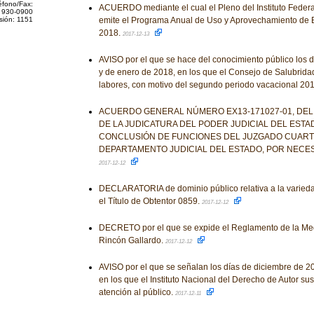
éfono/Fax:
ACUERDO mediante el cual el Pleno del Instituto Feder
 930-0900
sión: 1151
emite el Programa Anual de Uso y Aprovechamiento de
2018.
2017-12-13
AVISO por el que se hace del conocimiento público los 
y de enero de 2018, en los que el Consejo de Salubrid
labores, con motivo del segundo periodo vacacional 20
ACUERDO GENERAL NÚMERO EX13-171027-01, DEL
DE LA JUDICATURA DEL PODER JUDICIAL DEL ESTA
CONCLUSIÓN DE FUNCIONES DEL JUZGADO CUART
DEPARTAMENTO JUDICIAL DEL ESTADO, POR NECES
2017-12-12
DECLARATORIA de dominio público relativa a la varieda
el Título de Obtentor 0859.
2017-12-12
DECRETO por el que se expide el Reglamento de la Med
Rincón Gallardo.
2017-12-12
AVISO por el que se señalan los días de diciembre de 2
en los que el Instituto Nacional del Derecho de Autor su
atención al público.
2017-12-11